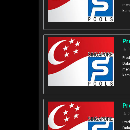
mena
kami
Pr
0
Pred
Dala
mena
kami
Pr
0
Pred
Dala