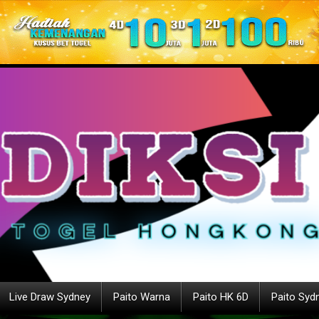
Live Draw Sydney
Paito Warna
Paito HK 6D
Paito Syd