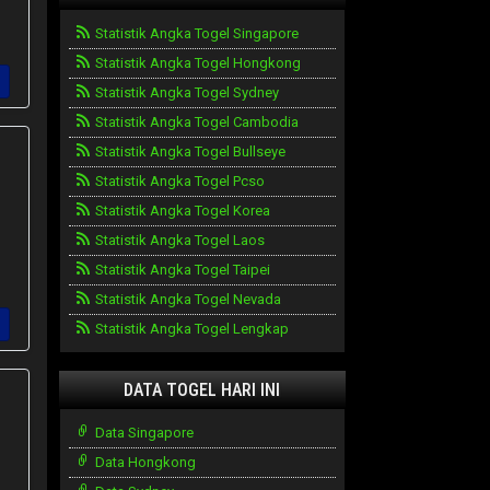
Statistik Angka Togel Singapore
Statistik Angka Togel Hongkong
a
Statistik Angka Togel Sydney
Statistik Angka Togel Cambodia
Statistik Angka Togel Bullseye
Statistik Angka Togel Pcso
Statistik Angka Togel Korea
Statistik Angka Togel Laos
Statistik Angka Togel Taipei
Statistik Angka Togel Nevada
a
Statistik Angka Togel Lengkap
DATA TOGEL HARI INI
Data Singapore
Data Hongkong