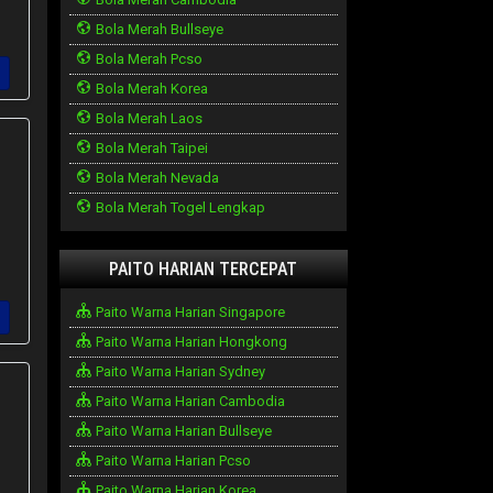
Bola Merah Bullseye
Bola Merah Pcso
a
Bola Merah Korea
Bola Merah Laos
Bola Merah Taipei
Bola Merah Nevada
Bola Merah Togel Lengkap
PAITO HARIAN TERCEPAT
Paito Warna Harian Singapore
a
Paito Warna Harian Hongkong
Paito Warna Harian Sydney
Paito Warna Harian Cambodia
Paito Warna Harian Bullseye
Paito Warna Harian Pcso
Paito Warna Harian Korea