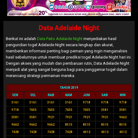
Data Adelaide Night
Berikut ini adalah
Data Paito Adelaide Night
menyediakan hasil
pengundian togel Adelaide Night secara lengkap dan akurat,
memberikan informasi penting bagi pemain yang ingin menganalisis
hasil sebelumnya untuk membuat prediksi togel Adelaide Night hari ini.
Dengan akses yang mudah dan pembaruan rutin, Data Adelaide Night
menjadi alat yang sangat berguna bagi para penggemar togel dalam
merancang strategi permainan mereka.
TAHUN 2019
SEN
SEL
RAB
KAM
JUM
SAB
MIN
3161
3161
3161
3161
9718
9718
9718
9718
7655
7655
7655
7655
3581
3581
3581
3581
7921
7921
7921
7921
9662
9662
9662
9662
8515
8515
8515
8515
7428
7428
7428
7428
4012
4012
4012