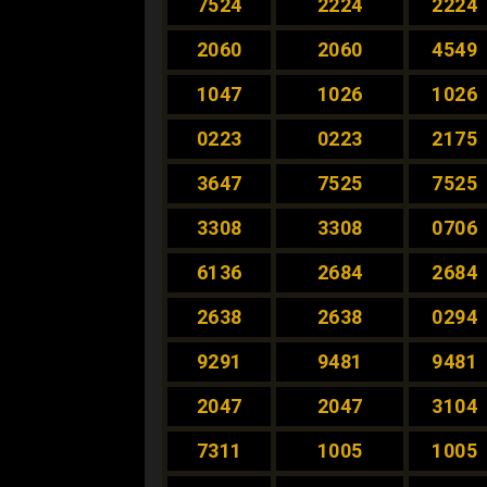
7524
2224
2224
2060
2060
4549
1047
1026
1026
0223
0223
2175
3647
7525
7525
3308
3308
0706
6136
2684
2684
2638
2638
0294
9291
9481
9481
2047
2047
3104
7311
1005
1005