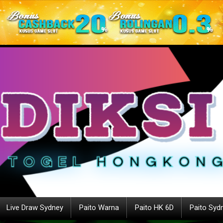
Live Draw Sydney
Paito Warna
Paito HK 6D
Paito Syd