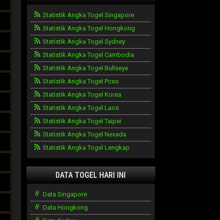
Statistik Angka Togel Singapore
Statistik Angka Togel Hongkong
Statistik Angka Togel Sydney
Statistik Angka Togel Cambodia
Statistik Angka Togel Bullseye
Statistik Angka Togel Pcso
Statistik Angka Togel Korea
Statistik Angka Togel Laos
Statistik Angka Togel Taipei
Statistik Angka Togel Nevada
Statistik Angka Togel Lengkap
DATA TOGEL HARI INI
Data Singapore
Data Hongkong