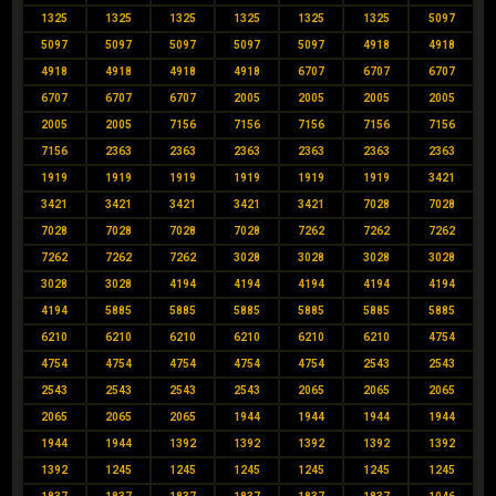
1325
1325
1325
1325
1325
1325
5097
5097
5097
5097
5097
5097
4918
4918
4918
4918
4918
4918
6707
6707
6707
6707
6707
6707
2005
2005
2005
2005
2005
2005
7156
7156
7156
7156
7156
7156
2363
2363
2363
2363
2363
2363
1919
1919
1919
1919
1919
1919
3421
3421
3421
3421
3421
3421
7028
7028
7028
7028
7028
7028
7262
7262
7262
7262
7262
7262
3028
3028
3028
3028
3028
3028
4194
4194
4194
4194
4194
4194
5885
5885
5885
5885
5885
5885
6210
6210
6210
6210
6210
6210
4754
4754
4754
4754
4754
4754
2543
2543
2543
2543
2543
2543
2065
2065
2065
2065
2065
2065
1944
1944
1944
1944
1944
1944
1392
1392
1392
1392
1392
1392
1245
1245
1245
1245
1245
1245