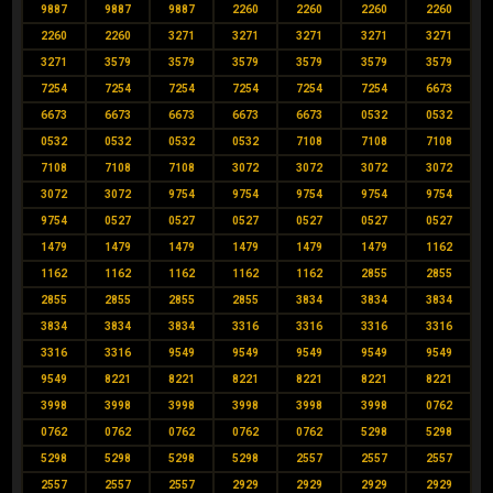
9887
9887
9887
2260
2260
2260
2260
2260
2260
3271
3271
3271
3271
3271
3271
3579
3579
3579
3579
3579
3579
7254
7254
7254
7254
7254
7254
6673
6673
6673
6673
6673
6673
0532
0532
0532
0532
0532
0532
7108
7108
7108
7108
7108
7108
3072
3072
3072
3072
3072
3072
9754
9754
9754
9754
9754
9754
0527
0527
0527
0527
0527
0527
1479
1479
1479
1479
1479
1479
1162
1162
1162
1162
1162
1162
2855
2855
2855
2855
2855
2855
3834
3834
3834
3834
3834
3834
3316
3316
3316
3316
3316
3316
9549
9549
9549
9549
9549
9549
8221
8221
8221
8221
8221
8221
3998
3998
3998
3998
3998
3998
0762
0762
0762
0762
0762
0762
5298
5298
5298
5298
5298
5298
2557
2557
2557
2557
2557
2557
2929
2929
2929
2929