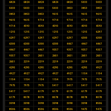
6824
6824
6824
6824
6824
5033
5033
5033
5033
5033
5033
3853
3853
3853
3853
3853
3853
9615
9615
9615
9615
9615
9615
9714
9714
9714
9714
9714
9714
4593
4593
4593
4593
4593
4593
1215
1215
1215
1215
1215
1215
6297
6297
6297
6297
6297
6297
6300
6300
6300
6300
6300
6300
4467
4467
4467
4467
4467
4467
9357
9357
9357
9357
9357
9357
2651
2651
2651
2651
2651
2651
2219
2219
2219
2219
2219
2219
4295
4295
4295
4295
4295
4295
4927
4927
4927
4927
4927
4927
1154
1154
1154
1154
1154
1154
7975
7975
7975
7975
7975
7975
5417
5417
5417
5417
5417
5417
6179
6179
6179
6179
6179
6179
8078
8078
8078
8078
8078
8078
3098
3098
3098
3098
3098
3098
8506
8506
8506
8506
8506
8506
9475
9475