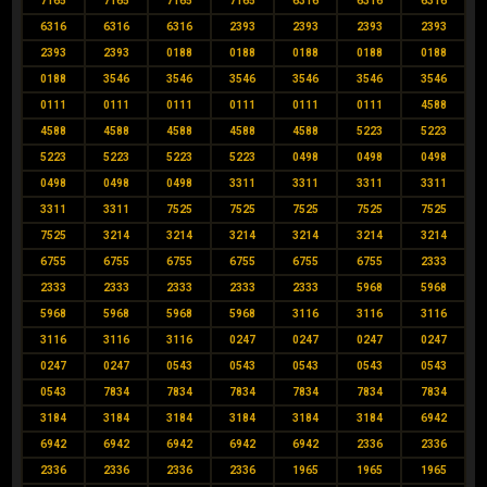
7165
7165
7165
7165
6316
6316
6316
6316
6316
6316
2393
2393
2393
2393
2393
2393
0188
0188
0188
0188
0188
0188
3546
3546
3546
3546
3546
3546
0111
0111
0111
0111
0111
0111
4588
4588
4588
4588
4588
4588
5223
5223
5223
5223
5223
5223
0498
0498
0498
0498
0498
0498
3311
3311
3311
3311
3311
3311
7525
7525
7525
7525
7525
7525
3214
3214
3214
3214
3214
3214
6755
6755
6755
6755
6755
6755
2333
2333
2333
2333
2333
2333
5968
5968
5968
5968
5968
5968
3116
3116
3116
3116
3116
3116
0247
0247
0247
0247
0247
0247
0543
0543
0543
0543
0543
0543
7834
7834
7834
7834
7834
7834
3184
3184
3184
3184
3184
3184
6942
6942
6942
6942
6942
6942
2336
2336
2336
2336
2336
2336
1965
1965
1965