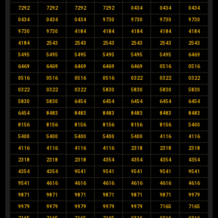
7292
7292
7292
7292
0434
0434
0434
0434
0434
0434
9730
9730
9730
9730
9730
9730
4184
4184
4184
4184
4184
4184
2543
2543
2543
2543
2543
2543
5495
5495
5495
5495
5495
5495
6469
6469
6469
6469
6469
6469
0516
0516
0516
0516
0516
0516
0322
0322
0322
0322
0322
0322
5830
5830
5830
5830
5830
5830
6454
6454
6454
6454
6454
6454
8483
8483
8483
8483
8483
8483
8156
8156
8156
8156
8156
8156
5400
5400
5400
5400
5400
5400
4116
4116
4116
4116
4116
4116
2318
2318
2318
2318
2318
2318
4354
4354
4354
4354
4354
4354
9541
9541
9541
9541
9541
9541
4616
4616
4616
4616
4616
4616
9871
9871
9871
9871
9871
9871
9979
9979
9979
9979
9979
9979
7165
7165