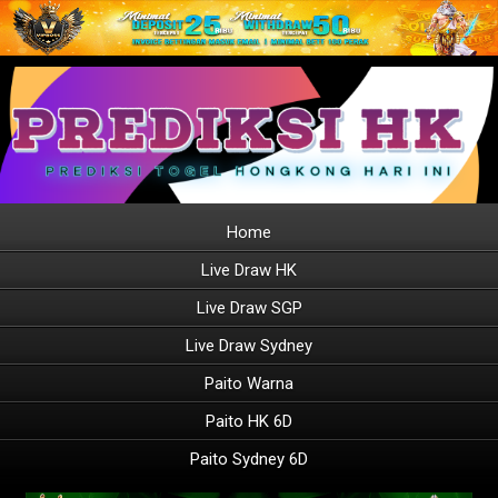
Home
Live Draw HK
Live Draw SGP
Live Draw Sydney
Paito Warna
Paito HK 6D
Paito Sydney 6D