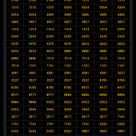
5765
5765
5765
5765
1315
1315
1315
1315
1315
1315
0354
0354
0354
0354
0354
0354
4405
4405
4405
4405
4405
4405
4957
4957
4957
4957
4957
4957
1414
1414
1414
1414
1414
1414
3399
3399
3399
3399
3399
3399
9475
9475
9475
9475
9475
9475
6032
6032
6032
6032
6032
6032
6885
6885
6885
6885
6885
6885
7314
7314
7314
7314
7314
7314
1101
1101
1101
1101
1101
1101
4381
4381
4381
4381
4381
4381
2327
2327
2327
2327
2327
2327
8705
8705
8705
8705
8705
8705
8977
8977
8977
8977
8977
8977
8886
8886
8886
8886
8886
8886
0352
0352
0352
0352
0352
0352
3064
3064
3064
3064
3064
3064
2017
2017
2017
2017
2017
2017
7161
7161
7161
7161
7161
7161
5333
5333
5333
5333
5333
5333
9887
9887
9887