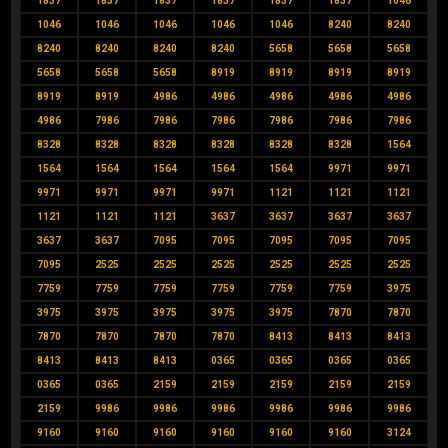
1837
1837
1837
1837
1837
1837
1046
1046
1046
1046
1046
1046
8240
8240
8240
8240
8240
8240
5658
5658
5658
5658
5658
5658
8919
8919
8919
8919
8919
8919
4986
4986
4986
4986
4986
4986
7986
7986
7986
7986
7986
7986
8328
8328
8328
8328
8328
8328
1564
1564
1564
1564
1564
1564
9971
9971
9971
9971
9971
9971
1121
1121
1121
1121
1121
1121
3637
3637
3637
3637
3637
3637
7095
7095
7095
7095
7095
7095
2525
2525
2525
2525
2525
2525
7759
7759
7759
7759
7759
7759
3975
3975
3975
3975
3975
3975
7870
7870
7870
7870
7870
7870
8413
8413
8413
8413
8413
8413
0365
0365
0365
0365
0365
0365
2159
2159
2159
2159
2159
2159
9986
9986
9986
9986
9986
9986
9160
9160
9160
9160
9160
9160
3124