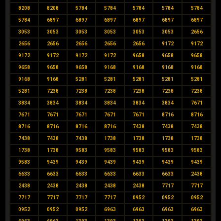
8208
8208
5784
5784
5784
5784
5784
5784
6897
6897
6897
6897
6897
6897
3053
3053
3053
3053
3053
3053
2656
2656
2656
2656
2656
2656
9172
9172
9172
9172
9172
9172
9658
9658
9658
9658
9658
9658
9168
9168
9168
9168
9168
9168
5281
5281
5281
5281
5281
5281
7238
7238
7238
7238
7238
7238
3834
3834
3834
3834
3834
3834
7671
7671
7671
7671
7671
7671
8716
8716
8716
8716
8716
8716
7438
7438
7438
7438
7438
7438
1738
1738
1738
1738
1738
1738
9583
9583
9583
9583
9583
9583
9439
9439
9439
9439
9439
9439
6633
6633
6633
6633
6633
6633
2438
2438
2438
2438
2438
2438
7717
7717
7717
7717
7717
7717
0952
0952
0952
0952
0952
0952
6963
6963
6963
6963