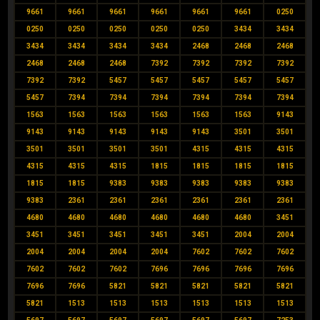
9661
9661
9661
9661
9661
9661
0250
0250
0250
0250
0250
0250
3434
3434
3434
3434
3434
3434
2468
2468
2468
2468
2468
2468
7392
7392
7392
7392
7392
7392
5457
5457
5457
5457
5457
5457
7394
7394
7394
7394
7394
7394
1563
1563
1563
1563
1563
1563
9143
9143
9143
9143
9143
9143
3501
3501
3501
3501
3501
3501
4315
4315
4315
4315
4315
4315
1815
1815
1815
1815
1815
1815
9383
9383
9383
9383
9383
9383
2361
2361
2361
2361
2361
2361
4680
4680
4680
4680
4680
4680
3451
3451
3451
3451
3451
3451
2004
2004
2004
2004
2004
2004
7602
7602
7602
7602
7602
7602
7696
7696
7696
7696
7696
7696
5821
5821
5821
5821
5821
5821
1513
1513
1513
1513
1513
1513