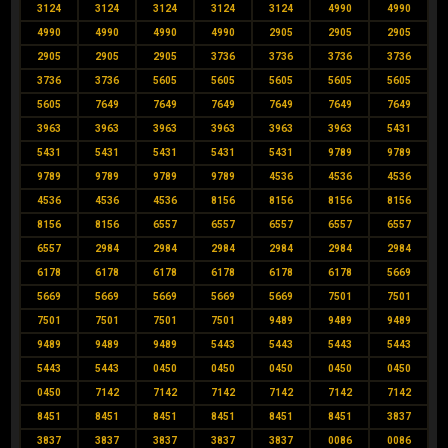
3124
3124
3124
3124
3124
4990
4990
4990
4990
4990
4990
2905
2905
2905
2905
2905
2905
3736
3736
3736
3736
3736
3736
5605
5605
5605
5605
5605
5605
7649
7649
7649
7649
7649
7649
3963
3963
3963
3963
3963
3963
5431
5431
5431
5431
5431
5431
9789
9789
9789
9789
9789
9789
4536
4536
4536
4536
4536
4536
8156
8156
8156
8156
8156
8156
6557
6557
6557
6557
6557
6557
2984
2984
2984
2984
2984
2984
6178
6178
6178
6178
6178
6178
5669
5669
5669
5669
5669
5669
7501
7501
7501
7501
7501
7501
9489
9489
9489
9489
9489
9489
5443
5443
5443
5443
5443
5443
0450
0450
0450
0450
0450
0450
7142
7142
7142
7142
7142
7142
8451
8451
8451
8451
8451
8451
3837
3837
3837
3837
3837
3837
0086
0086