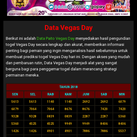
Data Vegas Day
Berikut ini adalah
Data Paito Vegas Day
menyediakan hasil pengundian
togel Vegas Day secara lengkap dan akurat, memberikan informasi
penting bagi pemain yang ingin menganalisis hasil sebelumnya untuk
membuat prediksi togel Vegas Day hari ini. Dengan akses yang mudah
dan pembaruan rutin, Data Vegas Day menjadi alat yang sangat
berguna bagi para penggemar togel dalam merancang strategi
permainan mereka.
TAHUN 2018
SEN
SEL
RAB
KAM
JUM
SAB
MIN
5613
5613
1140
1140
2692
2692
6079
6079
7064
7064
8676
8676
7420
7420
9328
9328
0839
0839
2287
2287
5360
5360
4525
4525
9949
9949
8406
8406
1426
1426
4901
4901
7886
7886
5537