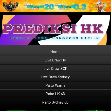
Home
Live Draw HK
Live Draw SGP
Live Draw Sydney
Paito Warna
Paito HK 6D
Paito Sydney 6D