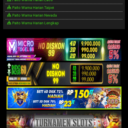
Paito Warna Harian Taipei
Paito Warna Harian Nevada
Paito Warna Harian Lengkap