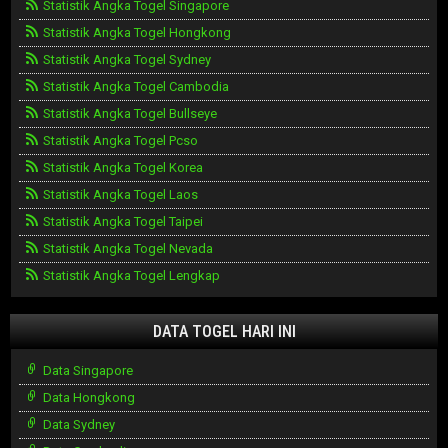
Statistik Angka Togel Singapore
Statistik Angka Togel Hongkong
Statistik Angka Togel Sydney
Statistik Angka Togel Cambodia
Statistik Angka Togel Bullseye
Statistik Angka Togel Pcso
Statistik Angka Togel Korea
Statistik Angka Togel Laos
Statistik Angka Togel Taipei
Statistik Angka Togel Nevada
Statistik Angka Togel Lengkap
DATA TOGEL HARI INI
Data Singapore
Data Hongkong
Data Sydney