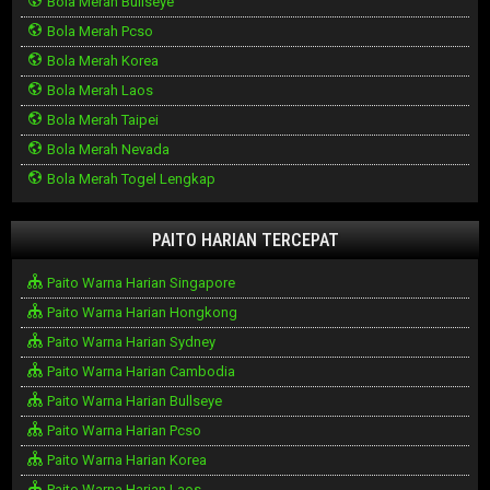
Bola Merah Bullseye
Bola Merah Pcso
Bola Merah Korea
Bola Merah Laos
Bola Merah Taipei
Bola Merah Nevada
Bola Merah Togel Lengkap
PAITO HARIAN TERCEPAT
Paito Warna Harian Singapore
Paito Warna Harian Hongkong
Paito Warna Harian Sydney
Paito Warna Harian Cambodia
Paito Warna Harian Bullseye
Paito Warna Harian Pcso
Paito Warna Harian Korea
Paito Warna Harian Laos