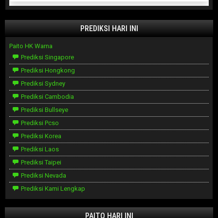
PREDIKSI HARI INI
Paito HK Warna
Prediksi Singapore
Prediksi Hongkong
Prediksi Sydney
Prediksi Cambodia
Prediksi Bullseye
Prediksi Pcso
Prediksi Korea
Prediksi Laos
Prediksi Taipei
Prediksi Nevada
Prediksi Kami Lengkap
PAITO HARI INI