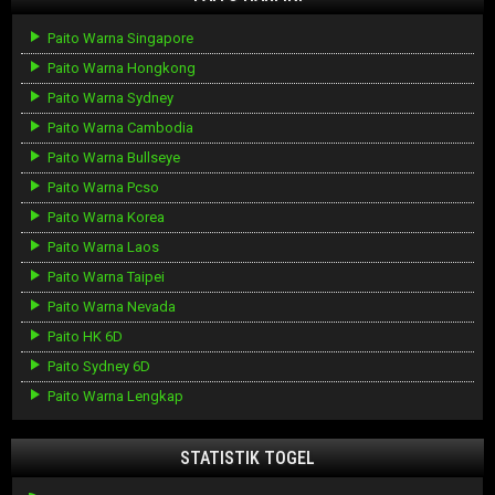
Paito Warna Singapore
Paito Warna Hongkong
Paito Warna Sydney
Paito Warna Cambodia
Paito Warna Bullseye
Paito Warna Pcso
Paito Warna Korea
Paito Warna Laos
Paito Warna Taipei
Paito Warna Nevada
Paito HK 6D
Paito Sydney 6D
Paito Warna Lengkap
STATISTIK TOGEL