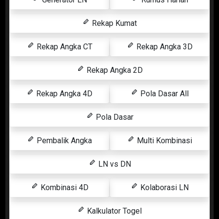
Rekap Kumat
Rekap Angka CT
Rekap Angka 3D
Rekap Angka 2D
Rekap Angka 4D
Pola Dasar All
Pola Dasar
Pembalik Angka
Multi Kombinasi
LN vs DN
Kombinasi 4D
Kolaborasi LN
Kalkulator Togel