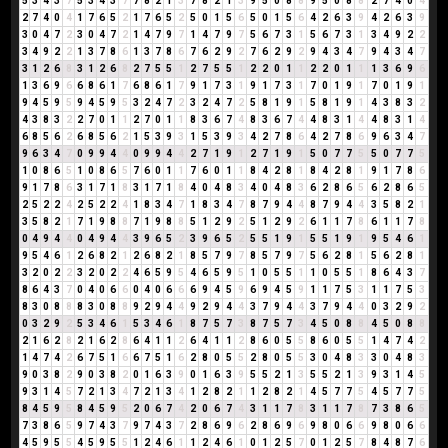
5
3
4
3
7
5
3
4
3
7
7
8
2
1
3
7
8
2
1
3
9
5
0
8
8
9
5
0
8
8
2
7
4
0
4
2
7
4
0
4
1
7
6
5
2
1
7
6
5
2
5
0
1
5
6
5
0
1
5
6
4
2
6
3
9
4
2
6
3
9
3
0
4
7
2
3
0
4
7
2
1
4
7
9
7
1
4
7
9
7
5
6
7
3
1
5
6
7
3
1
3
4
9
2
2
3
4
9
2
2
1
3
7
8
6
1
3
7
8
6
7
6
2
9
2
7
6
2
9
2
9
4
3
4
7
9
4
3
4
7
3
1
2
6
8
3
1
2
6
8
2
7
5
5
1
2
7
5
5
1
2
2
0
1
1
2
2
0
1
1
1
3
6
9
6
1
3
6
9
6
6
8
6
1
7
6
8
6
1
7
9
1
7
3
1
9
1
7
3
1
7
0
1
9
1
7
0
1
9
1
9
4
5
9
5
9
4
5
9
5
3
2
4
7
2
3
2
4
7
2
5
8
1
9
1
5
8
1
9
1
4
3
8
3
2
4
3
8
3
2
2
7
0
1
1
2
7
0
1
1
8
3
6
7
4
8
3
6
7
4
4
8
3
1
4
4
8
3
1
4
6
8
5
6
2
6
8
5
6
2
1
5
3
9
3
1
5
3
9
3
4
2
7
8
6
4
2
7
8
6
9
6
3
4
7
9
6
3
4
7
0
9
9
4
4
0
9
9
4
4
2
7
1
9
1
2
7
1
9
1
5
0
7
7
5
5
0
7
7
5
1
0
8
6
5
1
0
8
6
5
7
6
0
1
1
7
6
0
1
1
8
4
2
8
1
8
4
2
8
1
9
1
7
8
6
9
1
7
8
6
3
1
7
1
8
3
1
7
1
8
4
0
4
8
3
4
0
4
8
3
6
2
8
6
5
6
2
8
6
5
2
5
2
2
4
2
5
2
2
4
1
8
3
4
7
1
8
3
4
7
8
7
9
4
4
8
7
9
4
4
3
5
8
2
1
3
5
8
2
1
7
1
9
8
8
7
1
9
8
8
5
1
2
9
2
5
1
2
9
2
6
1
1
7
8
6
1
1
7
8
0
4
9
4
4
0
4
9
4
4
3
9
6
5
2
3
9
6
5
2
5
5
1
9
1
5
5
1
9
1
9
5
4
6
1
9
5
4
6
1
2
6
8
2
1
2
6
8
2
1
8
5
7
9
7
8
5
7
9
7
5
6
2
8
1
5
6
2
8
1
3
2
0
2
2
3
2
0
2
2
4
6
5
9
5
4
6
5
9
5
1
0
5
5
1
1
0
5
5
1
8
6
4
3
7
8
6
4
3
7
0
4
0
6
6
0
4
0
6
6
6
9
4
5
9
6
9
4
5
9
1
1
7
5
3
1
1
7
5
3
8
3
0
8
8
8
3
0
8
8
9
2
9
4
4
9
2
9
4
4
3
7
9
4
4
3
7
9
4
4
0
3
2
9
2
0
3
2
9
2
5
3
4
6
1
5
3
4
6
1
8
7
5
7
3
8
7
5
7
3
4
5
0
8
8
4
5
0
8
8
2
1
6
2
8
2
1
6
2
8
6
4
1
1
2
6
4
1
1
2
8
6
0
5
5
8
6
0
5
5
1
4
7
4
2
1
4
7
4
2
6
7
5
1
6
6
7
5
1
6
2
8
0
5
5
2
8
0
5
5
3
0
4
8
3
3
0
4
8
3
9
0
3
8
2
9
0
3
8
2
0
1
6
3
9
0
1
6
3
9
5
5
2
1
3
5
5
2
1
3
9
3
1
4
5
9
3
1
4
5
7
2
1
3
4
7
2
1
3
4
1
2
8
2
1
1
2
8
2
1
4
5
7
7
5
4
5
7
7
5
8
4
5
9
5
8
4
5
9
5
2
0
6
7
4
2
0
6
7
4
3
1
1
7
8
3
1
1
7
8
7
3
8
6
5
7
3
8
6
5
9
7
4
3
7
9
7
4
3
7
2
8
6
9
6
2
8
6
9
6
9
8
0
6
6
9
8
0
6
6
4
5
9
5
5
4
5
9
5
5
1
2
4
6
1
1
2
4
6
1
0
1
2
5
7
0
1
2
5
7
8
4
8
7
6