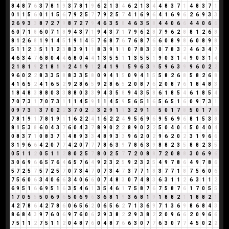
8
4
8
7
6
3
7
8
1
9
3
7
8
1
9
6
2
1
3
4
6
2
1
3
4
4
8
3
7
1
4
8
3
7
1
0
1
1
5
6
0
1
1
5
6
7
9
2
5
7
7
9
2
5
7
4
1
6
9
6
4
1
6
9
6
2
6
9
3
3
2
6
9
3
3
8
7
2
7
9
8
7
2
7
9
4
6
3
5
8
4
6
3
5
8
4
4
0
6
6
4
4
0
6
6
6
0
7
1
8
6
0
7
1
8
9
4
3
7
1
9
4
3
7
1
7
9
6
2
8
7
9
6
2
8
8
1
2
6
8
8
1
2
6
8
1
9
1
4
5
1
9
1
4
5
7
6
8
7
6
7
6
8
7
6
6
0
8
9
8
6
0
8
9
8
5
1
1
2
3
5
1
1
2
3
8
3
9
1
1
8
3
9
1
1
0
7
8
3
2
0
7
8
3
2
4
6
3
4
7
4
6
3
4
7
6
8
0
4
4
6
8
0
4
4
1
3
5
5
1
1
3
5
5
1
9
0
3
1
4
9
0
3
1
4
2
1
8
1
9
2
1
8
1
9
2
4
1
9
1
2
4
1
9
1
5
9
6
3
9
5
9
6
3
9
9
6
0
2
2
9
6
0
2
2
8
3
3
5
8
8
3
3
5
8
0
9
4
1
5
0
9
4
1
5
5
8
2
6
8
5
8
2
6
8
4
1
6
5
2
4
1
6
5
2
9
2
8
6
5
9
2
8
6
5
2
0
8
7
6
2
0
8
7
6
1
8
4
8
3
1
8
4
8
3
8
8
0
3
3
8
8
0
3
3
9
4
3
5
8
9
4
3
5
8
6
1
8
5
4
6
1
8
5
4
7
0
7
3
1
7
0
7
3
1
1
1
4
5
9
1
1
4
5
9
5
6
5
1
6
5
6
5
1
6
0
9
7
3
1
0
9
7
3
1
3
7
0
2
2
3
7
0
2
2
3
2
9
1
1
3
2
9
1
1
5
0
1
7
8
5
0
1
7
8
7
8
1
9
1
7
8
1
9
1
1
6
2
2
4
1
6
2
2
4
9
5
6
9
6
9
5
6
9
6
8
1
5
3
8
8
1
5
3
8
6
0
4
3
7
6
0
4
3
7
8
9
0
2
2
8
9
0
2
2
5
0
4
0
4
5
0
4
0
4
0
8
3
7
1
0
8
3
7
1
4
8
9
3
3
4
8
9
3
3
9
6
2
0
2
9
6
2
0
2
3
1
9
6
6
3
1
9
6
6
4
2
0
7
7
4
2
0
7
7
7
8
6
3
9
7
8
6
3
9
8
8
2
3
5
8
8
2
3
5
0
5
1
1
2
0
5
1
1
2
8
0
2
5
7
8
0
2
5
7
7
2
0
8
8
7
2
0
8
8
3
0
6
9
6
3
0
6
9
6
6
5
7
6
4
6
5
7
6
4
9
2
3
2
5
9
2
3
2
5
4
9
7
8
6
4
9
7
8
6
5
7
2
5
7
5
7
2
5
7
0
7
3
4
7
0
7
3
4
7
3
7
7
1
8
3
7
7
1
8
7
5
6
0
6
7
5
6
0
6
3
4
0
6
6
3
4
0
6
6
0
7
4
8
3
0
7
4
8
3
6
3
1
1
2
6
3
1
1
2
6
9
5
1
6
6
9
5
1
6
3
5
4
6
1
3
5
4
6
1
7
5
8
7
6
7
5
8
7
6
1
7
0
5
5
1
7
0
5
5
5
0
6
9
6
5
0
6
9
6
3
6
8
1
9
3
6
8
1
9
1
8
8
2
1
1
8
8
2
1
4
2
7
8
6
4
2
7
8
6
0
6
5
6
2
0
6
5
6
2
7
1
3
6
9
7
1
3
6
9
8
6
8
4
3
8
6
8
4
3
9
7
6
0
6
9
7
6
0
6
2
9
3
8
2
2
9
3
8
2
2
0
9
6
6
2
0
9
6
6
7
5
1
1
2
7
5
1
1
2
0
4
8
7
6
0
4
8
7
6
6
3
0
7
7
6
3
0
7
7
4
5
0
2
2