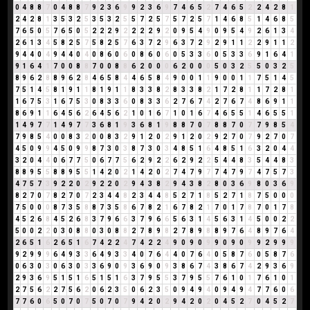
0
4
8
8
7
0
4
8
8
7
9
2
3
6
9
9
2
3
6
9
7
4
6
5
2
7
4
6
5
2
2
4
2
8
1
2
4
2
8
1
3
5
3
2
5
3
5
3
2
5
5
7
2
5
7
5
7
2
5
7
1
4
6
8
5
1
4
6
8
5
7
6
5
0
5
7
6
5
0
5
2
2
2
9
2
2
2
2
9
2
0
9
5
4
9
0
9
5
4
9
2
6
1
3
4
2
6
1
3
4
5
8
2
5
7
5
8
2
5
7
6
3
7
2
9
6
3
7
2
9
2
9
1
1
2
2
9
1
1
2
9
4
4
0
4
9
4
4
0
4
0
8
6
0
6
0
8
6
0
6
0
5
3
3
6
0
5
3
3
6
9
1
6
4
1
9
1
6
4
1
7
0
0
8
8
7
0
0
8
8
6
2
0
0
0
6
2
0
0
0
5
0
3
2
5
5
0
3
2
5
8
9
6
2
8
8
9
6
2
8
4
6
5
8
4
4
6
5
8
4
9
0
0
1
1
9
0
0
1
1
7
5
1
4
5
7
5
1
4
5
8
1
9
1
1
8
1
9
1
1
8
3
3
8
2
8
3
3
8
2
1
7
2
8
1
1
7
2
8
1
1
6
7
5
3
1
6
7
5
3
0
8
3
3
6
0
8
3
3
6
2
7
6
7
4
2
7
6
7
4
8
6
9
1
1
8
6
9
1
1
6
4
5
6
2
6
4
5
6
2
1
0
1
6
7
1
0
1
6
7
4
6
5
5
1
4
6
5
5
1
1
4
9
7
7
1
4
9
7
7
3
6
8
1
9
3
6
8
1
9
8
8
7
0
7
8
8
7
0
7
7
9
8
5
4
7
9
8
5
4
0
0
8
3
2
0
0
8
3
2
9
1
2
0
2
9
1
2
0
2
9
2
7
0
7
9
2
7
0
7
4
5
0
9
9
4
5
0
9
9
8
7
3
0
3
8
7
3
0
3
4
8
5
1
6
4
8
5
1
6
3
2
0
4
4
3
2
0
4
4
0
6
7
7
5
0
6
7
7
5
6
2
9
2
2
6
2
9
2
2
5
4
4
8
3
5
4
4
8
3
8
8
9
5
5
8
8
9
5
5
1
4
2
0
2
1
4
2
0
2
7
4
7
9
7
7
4
7
9
7
4
7
5
7
3
4
7
5
7
3
9
2
2
0
2
9
2
2
0
2
9
4
3
8
2
9
4
3
8
2
8
0
3
6
9
8
0
3
6
9
8
2
7
0
7
8
2
7
0
7
2
3
4
4
8
2
3
4
4
8
5
2
7
1
8
5
2
7
1
8
7
5
0
0
0
7
5
0
0
0
8
7
3
5
8
8
7
3
5
8
6
7
8
2
1
6
7
8
2
1
7
0
1
7
8
7
0
1
7
8
4
5
2
6
8
4
5
2
6
8
3
7
9
6
6
3
7
9
6
6
5
6
3
1
4
5
6
3
1
4
5
0
0
2
2
5
0
0
2
2
0
3
0
8
8
0
3
0
8
8
2
7
8
9
8
2
7
8
9
8
8
9
7
6
4
8
9
7
6
4
2
6
5
1
6
2
6
5
1
6
7
4
2
2
4
7
4
2
2
4
9
0
9
0
9
9
0
9
0
9
9
2
9
9
9
9
2
9
9
9
6
4
9
3
3
6
4
9
3
3
4
0
7
6
4
4
0
7
6
4
0
5
8
7
6
0
5
8
7
6
0
6
3
0
3
0
6
3
0
3
3
6
9
0
9
3
6
9
0
9
3
8
6
7
4
3
8
6
7
4
2
9
3
6
9
2
9
3
6
9
5
1
5
1
6
5
1
5
1
6
3
7
9
5
5
3
7
9
5
5
7
6
1
0
1
7
6
1
0
1
2
7
5
6
2
2
7
5
6
2
0
6
2
3
5
0
6
2
3
5
0
9
4
9
4
0
9
4
9
4
7
7
6
0
6
7
7
6
0
6
5
0
7
0
7
5
0
7
0
7
9
4
2
0
2
9
4
2
0
2
0
4
5
2
7
0
4
5
2
7