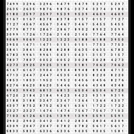
7
4
9
9
9
3
2
9
6
6
3
2
9
6
6
9
4
7
9
7
9
4
7
9
7
5
2
9
7
7
5
2
9
7
7
2
6
3
5
8
2
6
3
5
8
9
8
7
6
4
9
8
7
6
4
3
3
7
4
2
3
3
7
4
2
0
1
8
0
8
0
1
8
0
8
2
5
9
7
7
2
5
9
7
7
9
5
3
9
3
9
5
3
9
3
4
6
0
9
9
4
6
0
9
9
0
1
6
7
4
0
1
6
7
4
8
3
7
8
6
8
3
7
8
6
0
1
5
7
3
0
1
5
7
3
7
1
2
7
9
7
1
2
7
9
4
5
6
7
4
4
5
6
7
4
3
4
6
7
4
3
4
6
7
4
5
4
5
5
1
5
4
5
5
1
8
7
7
9
7
8
7
7
9
7
2
8
6
7
4
2
8
6
7
4
8
9
0
2
2
8
9
0
2
2
3
0
9
9
9
3
0
9
9
9
1
7
2
6
8
1
7
2
6
8
2
1
4
0
4
2
1
4
0
4
7
7
6
4
1
7
7
6
4
1
9
0
6
9
6
9
0
6
9
6
1
3
2
3
5
1
3
2
3
5
6
1
8
8
7
6
1
8
8
7
3
9
5
0
5
3
9
5
0
5
1
4
7
1
8
1
4
7
1
8
0
1
5
1
6
0
1
5
1
6
7
7
5
3
8
7
7
5
3
8
3
8
4
1
5
3
8
4
1
5
8
2
8
8
7
8
2
8
8
7
0
6
3
5
8
0
6
3
5
8
6
7
8
3
2
6
7
8
3
2
9
9
6
1
7
9
9
6
1
7
0
4
3
1
4
0
4
3
1
4
3
1
5
7
3
3
1
5
7
3
7
8
0
7
7
7
8
0
7
7
0
0
5
2
7
0
0
5
2
7
3
0
2
8
1
3
0
2
8
1
4
2
7
3
1
4
2
7
3
1
2
9
2
5
7
2
9
2
5
7
3
1
8
1
9
3
1
8
1
9
7
0
6
2
8
7
0
6
2
8
6
1
6
7
4
6
1
6
7
4
3
9
0
4
4
3
9
0
4
4
8
9
4
8
3
8
9
4
8
3
4
7
1
3
4
4
7
1
3
4
2
4
4
7
2
2
4
4
7
2
4
5
3
5
8
4
5
3
5
8
8
2
2
0
2
8
2
2
0
2
1
8
5
3
8
1
8
5
3
8
1
9
5
2
7
1
9
5
2
7
0
4
5
6
2
0
4
5
6
2
8
2
7
6
4
8
2
7
6
4
8
6
2
0
2
8
6
2
0
2
5
4
4
6
1
5
4
4
6
1
4
3
4
8
3
4
3
4
8
3
9
9
4
3
7
9
9
4
3
7
6
8
1
3
4
6
8
1
3
4
6
5
0
4
4
6
5
0
4
4
6
7
2
0
2
6
7
2
0
2
2
1
8
4
3
2
1
8
4
3
9
4
2
3
5
9
4
2
3
5
9
3
1
9
1
9
3
1
9
1
3
1
8
8
7
3
1
8
8
7
3
3
4
7
2
3
3
4
7
2
1
3
6
4
1
1
3
6
4
1
4
3
0
7
7
4
3
0
7
7
8
7
5
2
7
8
7
5
2
7
6
3
6
1
7
6
3
6
1
7
1
7
2
2
4
1
7
2
2
4
2
3
2
7
9
2
3
2
7
9
1
4
7
4
2
1
4
7
4
2
7
5
6
7
4
7
5
6
7
4
7
1
0
3
3
7
1
0
3
3
6
1
2
6
8
6
1
2
6
8
1
3
9
9
9
1
3
9
9
9
5
5
9
1
1
5
5
9
1
1
2
9
0
2
2
2
9
0
2
2
3
4
1
2
3
3
4
1
2
3
2
8
3
4
7
2
8
3
4
7
4
3
0
9
9
4
3
0
9
9
2
0
4
7
2
2
0
4
7
2
0
7
8
2
1
0
7
8
2
1
5
6
1
7
8
5
6
1
7
8
5
8
3
3
6
5
8
3
3
6
6
3
3
6
9
6
3
3
6
9
9
0
0
5
5
9
0
0
5
5
1
5
8
1
9