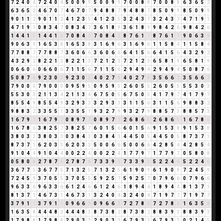
7
2
4
0
4
7
2
4
0
4
5
0
0
9
9
5
0
0
9
9
7
0
0
8
8
7
0
0
8
8
6
3
6
5
2
6
3
6
5
2
4
6
7
0
7
4
6
7
0
7
9
4
8
8
7
9
4
8
8
7
8
5
0
9
9
8
5
0
9
9
9
0
1
1
2
9
0
1
1
2
4
1
2
3
5
4
1
2
3
5
3
2
4
3
7
3
2
4
3
7
4
7
1
9
1
4
7
1
9
1
0
8
3
4
7
0
8
3
4
7
3
6
1
8
9
3
6
1
8
9
9
8
4
2
6
9
8
4
2
6
1
4
4
1
5
1
4
4
1
5
7
0
8
4
3
7
0
8
4
3
8
7
6
1
7
8
7
6
1
7
9
0
6
3
9
9
0
6
3
9
1
6
5
3
8
1
6
5
3
8
3
1
6
9
6
3
1
6
9
6
1
1
5
8
4
1
1
5
8
4
7
7
8
8
7
7
7
8
8
7
3
6
0
6
6
3
6
0
6
6
6
4
1
5
6
6
4
1
5
6
4
3
2
9
2
4
3
2
9
2
8
2
2
1
3
8
2
2
1
3
7
2
1
2
3
7
2
1
2
3
6
5
8
1
9
6
5
8
1
9
0
6
6
0
6
0
6
6
0
6
7
1
1
5
6
7
1
1
5
6
2
9
4
9
4
2
9
4
9
4
5
0
8
7
6
5
0
8
7
6
9
2
3
0
3
9
2
3
0
3
4
0
2
7
9
4
0
2
7
9
3
5
6
6
3
3
5
6
6
3
7
9
0
0
0
7
9
0
0
0
0
9
5
9
5
0
9
5
9
5
2
6
0
5
5
2
6
0
5
5
5
5
3
0
3
5
5
3
0
3
2
1
1
3
4
2
1
1
3
4
6
7
5
0
5
6
7
5
0
5
4
1
7
9
7
4
1
7
9
7
8
5
5
4
9
8
5
5
4
9
3
2
9
3
3
3
2
9
3
3
3
1
1
5
6
3
1
1
5
6
9
8
8
3
2
9
8
8
3
2
3
3
5
5
1
3
3
5
5
1
9
3
2
7
9
9
3
2
7
9
8
8
5
7
3
8
8
5
7
3
1
6
7
9
7
1
6
7
9
7
0
8
9
7
7
0
8
9
7
7
2
6
8
6
5
2
6
8
6
5
1
6
7
8
6
1
6
7
8
6
3
8
2
5
7
3
8
2
5
7
6
0
1
5
6
6
0
1
5
6
9
1
5
3
8
9
1
5
3
8
3
8
0
3
3
3
8
0
3
3
0
3
8
4
3
0
3
8
4
3
4
4
5
0
5
4
4
5
0
5
8
7
3
7
1
8
7
3
7
1
6
2
0
3
3
6
2
0
3
3
5
0
0
6
6
5
0
0
6
6
4
2
8
5
4
4
2
8
5
4
9
1
0
4
4
9
1
0
4
4
0
0
2
2
4
0
0
2
2
4
1
7
7
9
7
1
7
7
9
7
0
5
8
0
8
0
5
8
0
8
2
7
8
7
6
2
7
8
7
6
7
3
3
9
3
7
3
3
9
3
5
2
2
4
6
5
2
2
4
6
3
6
7
7
5
3
6
7
7
5
7
1
3
2
5
7
1
3
2
5
6
1
9
0
9
6
1
9
0
9
7
2
4
5
9
7
2
4
5
9
3
7
0
5
5
3
7
0
5
5
5
9
2
5
7
5
9
2
5
7
0
7
9
6
6
0
7
9
6
6
9
6
3
3
6
9
6
3
3
6
6
1
2
4
6
6
1
2
4
6
1
8
9
4
4
1
8
9
4
4
8
1
3
7
1
8
1
3
7
1
4
6
7
3
1
4
6
7
3
1
3
2
4
0
4
3
2
4
0
4
7
1
9
7
7
7
1
9
7
7
3
7
9
1
1
3
7
9
1
1
0
9
6
6
3
0
9
6
6
3
7
2
7
8
6
7
2
7
8
6
1
6
3
5
8
1
6
3
5
8
4
4
4
8
3
4
4
4
8
3
8
7
3
8
2
8
7
3
8
2
8
8
3
9
3
8
8
3
9
3
1
7
9
8
8
1
7
9
8
8
2
9
0
3
3
2
9
0
3
3
6
7
9
3
3
6
7
9
3
3
0
2
1
4
5