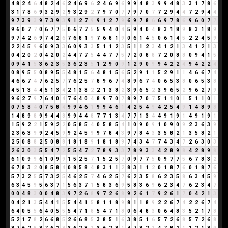
4
8
2
4
6
4
8
2
4
6
2
4
6
9
6
2
4
6
9
6
9
9
4
8
3
9
9
4
8
3
3
1
7
8
6
3
1
7
8
6
9
3
2
9
2
9
3
2
9
2
7
9
7
0
7
7
9
7
0
7
7
2
9
4
4
7
2
9
4
4
9
7
3
9
3
9
7
3
9
3
9
1
2
7
9
9
1
2
7
9
6
9
7
8
6
6
9
7
8
6
9
6
0
7
7
9
6
0
7
7
0
6
7
7
5
0
6
7
7
5
5
9
4
0
4
5
9
4
0
4
8
3
1
8
9
8
3
1
8
9
9
7
4
2
6
9
7
4
2
6
7
6
8
1
9
7
6
8
1
9
0
6
1
4
5
0
6
1
4
5
2
2
4
5
9
2
2
4
5
9
6
0
9
3
3
6
0
9
3
3
5
1
1
2
3
5
1
1
2
3
4
1
2
1
3
4
1
2
1
3
0
4
2
0
2
0
4
2
0
2
4
4
7
7
5
4
4
7
7
5
7
2
0
8
8
7
2
0
8
8
0
9
4
1
5
0
9
4
1
5
3
6
2
3
5
3
6
2
3
5
1
2
9
0
9
1
2
9
0
9
9
4
2
2
4
9
4
2
2
4
0
8
9
5
5
0
8
9
5
5
4
8
1
5
6
4
8
1
5
6
5
2
9
1
1
5
2
9
1
1
4
6
6
7
4
4
6
6
7
4
7
6
2
5
7
7
6
2
5
7
8
9
6
7
4
8
9
6
7
4
0
6
5
3
8
0
6
5
3
8
4
5
1
3
4
4
5
1
3
4
2
1
3
8
2
2
1
3
8
2
3
9
6
5
2
3
9
6
5
2
9
6
2
7
9
9
6
2
7
9
7
6
4
0
4
7
6
4
0
4
8
9
7
0
7
8
9
7
0
7
5
1
1
0
1
5
1
1
0
1
0
7
5
8
4
0
7
5
8
4
9
9
4
6
1
9
9
4
6
1
4
2
5
4
9
4
2
5
4
9
1
4
8
9
8
1
4
8
9
8
9
9
4
4
8
9
9
4
4
8
7
7
1
3
4
7
7
1
3
4
4
9
1
9
1
4
9
1
9
1
1
5
9
2
2
1
5
9
2
2
0
5
8
5
4
0
5
8
5
4
1
0
9
0
9
1
0
9
0
9
2
3
6
3
9
2
3
6
3
9
9
2
4
5
9
9
2
4
5
9
9
7
8
4
3
9
7
8
4
3
3
5
8
2
1
3
5
8
2
1
2
5
0
8
8
2
5
0
8
8
1
8
1
8
9
1
8
1
8
9
7
4
3
4
7
7
4
3
4
7
2
6
3
0
3
2
6
3
0
3
5
5
4
7
2
5
5
4
7
2
7
8
9
3
3
7
8
9
3
3
4
2
8
9
8
4
2
8
9
8
6
1
0
9
9
6
1
0
9
9
1
5
2
5
7
1
5
2
5
7
0
9
7
7
5
0
9
7
7
5
6
7
8
3
2
6
7
8
3
2
0
8
5
8
4
0
8
5
8
4
8
3
1
1
2
8
3
1
1
2
0
1
8
7
6
0
1
8
7
6
5
7
3
2
5
5
7
3
2
5
4
6
2
5
7
4
6
2
5
7
6
2
3
5
8
6
2
3
5
8
6
3
4
5
9
6
3
4
5
9
5
6
3
7
1
5
6
3
7
1
5
8
3
6
9
5
8
3
6
9
6
2
3
4
7
6
2
3
4
7
0
0
4
8
3
0
0
4
8
3
9
7
2
6
8
9
7
2
6
8
9
2
6
1
7
9
2
6
1
7
0
4
2
1
3
0
4
2
1
3
5
4
4
1
5
5
4
4
1
5
8
1
1
8
9
8
1
1
8
9
2
2
6
7
4
2
2
6
7
4
6
4
0
5
5
6
4
0
5
5
5
4
7
1
8
5
4
7
1
8
0
6
4
8
3
0
6
4
8
3
5
2
1
7
8
5
2
1
7
8
2
6
6
8
5
2
6
6
8
5
3
8
5
1
6
3
8
5
1
6
5
7
2
6
8
5
7
2
6
8