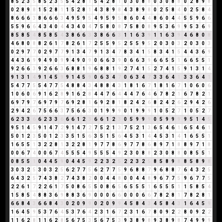
8
5
2
3
5
8
5
2
3
5
5
4
2
8
1
5
4
2
8
1
0
3
0
8
8
0
3
0
8
8
0
2
8
9
8
0
2
8
9
8
1
5
2
8
1
1
5
2
8
1
4
3
8
9
8
4
3
8
9
8
0
2
5
8
4
0
2
5
8
4
8
6
6
6
3
8
6
6
6
3
4
9
5
9
5
4
9
5
9
5
8
6
0
4
4
8
6
0
4
4
5
5
9
6
6
5
5
9
6
6
4
3
4
0
4
4
3
4
0
4
7
5
8
0
8
7
5
8
0
8
9
5
3
6
9
9
5
3
6
9
8
5
8
5
4
8
5
8
5
4
3
8
6
6
3
3
8
6
6
3
1
1
6
3
9
1
1
6
3
9
4
6
8
0
8
4
6
8
0
8
8
2
6
1
7
8
2
6
1
7
2
5
5
9
5
2
5
5
9
5
2
0
3
0
3
2
0
3
0
3
0
2
9
7
7
0
2
9
7
7
9
1
3
4
7
9
1
3
4
7
8
3
4
1
5
8
3
4
1
5
4
4
3
6
9
4
4
3
6
9
9
4
9
0
9
9
4
9
0
9
0
6
6
3
9
0
6
6
3
9
6
6
5
5
1
6
6
5
5
1
9
2
6
6
3
9
2
6
6
3
6
8
8
1
9
6
8
8
1
9
2
7
4
1
5
2
7
4
1
5
9
1
3
1
4
9
1
3
1
4
9
1
4
5
9
9
1
4
5
9
0
6
3
4
7
0
6
3
4
7
3
3
6
4
1
3
3
6
4
1
5
4
7
7
5
5
4
7
7
5
4
8
8
4
3
4
8
8
4
3
1
8
1
6
7
1
8
1
6
7
1
0
6
0
6
1
0
6
0
6
9
1
6
2
8
9
1
6
2
8
4
4
7
6
4
4
4
7
6
4
6
7
8
2
1
6
7
8
2
1
6
9
7
9
7
6
9
7
9
7
6
9
2
8
1
6
9
2
8
1
8
2
4
2
6
8
2
4
2
6
2
9
4
2
6
2
9
4
2
6
7
5
6
6
3
7
5
6
6
3
0
1
9
9
9
0
1
9
9
9
1
0
5
2
7
1
0
5
2
7
6
2
3
3
6
6
2
3
3
6
6
6
1
2
3
6
6
1
2
3
0
5
9
9
9
0
5
9
9
9
9
5
1
4
5
9
5
1
4
5
9
1
4
7
2
9
1
4
7
2
7
5
2
1
3
7
5
2
1
3
6
5
4
6
1
6
5
4
6
1
5
0
1
2
3
5
0
1
2
3
3
5
1
5
6
3
5
1
5
6
4
5
3
1
4
4
5
3
1
4
1
6
5
5
1
1
6
5
5
1
3
2
2
8
1
3
2
2
8
1
9
7
7
8
6
9
7
7
8
6
8
9
7
1
8
8
9
7
1
8
0
0
6
7
4
0
0
6
7
4
5
5
5
4
9
5
5
5
4
9
2
3
0
8
8
2
3
0
8
8
0
8
5
5
1
0
8
5
5
1
0
4
4
5
9
0
4
4
5
9
2
2
3
2
5
2
2
3
2
5
8
5
8
9
8
8
5
8
9
8
3
0
3
2
5
3
0
3
2
5
6
2
7
7
5
6
2
7
7
5
9
6
8
8
7
9
6
8
8
7
6
4
3
2
5
6
4
3
2
5
7
4
3
8
2
7
4
3
8
2
0
0
4
4
8
0
0
4
4
8
9
6
7
7
5
9
6
7
7
5
2
2
6
1
7
2
2
6
1
7
5
0
8
6
5
5
0
8
6
5
6
5
5
5
1
6
5
5
5
1
1
5
8
5
4
1
5
8
5
4
8
8
3
6
9
8
8
3
6
9
0
0
0
6
6
0
0
0
6
6
7
8
2
8
1
7
8
2
8
1
6
6
8
4
3
6
6
8
4
3
0
2
0
9
9
0
2
0
9
9
4
5
8
4
3
4
5
8
4
3
1
6
4
5
9
1
6
4
5
9
5
3
7
6
4
5
3
7
6
4
2
3
1
6
7
2
3
1
6
7
8
0
9
2
2
8
0
9
2
2
1
1
6
2
8
1
1
6
2
8
5
6
7
5
3
5
6
7
5
3
9
3
8
9
8
9
3
8
9
8
7
4
9
9
9