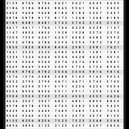
2
1
3
9
3
8
7
0
6
6
8
7
0
6
6
0
6
2
1
3
0
6
2
1
3
6
0
4
9
4
6
0
4
9
4
3
1
8
6
5
3
1
8
6
5
8
8
6
5
2
8
8
6
5
2
9
5
6
1
7
9
5
6
1
7
3
4
5
0
5
3
4
5
0
5
9
6
0
8
8
9
6
0
8
8
8
1
8
4
3
8
1
8
4
3
3
4
0
7
7
3
4
0
7
7
5
8
7
8
6
5
8
7
8
6
8
1
7
3
1
8
1
7
3
1
1
2
6
8
5
1
2
6
8
5
8
1
8
9
8
8
1
8
9
8
8
4
8
1
9
8
4
8
1
9
3
7
4
2
6
3
7
4
2
6
2
1
4
5
9
2
1
4
5
9
4
6
1
7
8
4
6
1
7
8
1
7
6
6
3
1
7
6
6
3
6
2
2
8
1
6
2
2
8
1
1
1
4
7
2
1
1
4
7
2
4
8
5
0
5
4
8
5
0
5
1
9
2
8
1
1
9
2
8
1
2
3
7
0
7
2
3
7
0
7
7
3
5
4
9
7
3
5
4
9
6
2
4
7
2
6
2
4
7
2
6
0
8
2
1
6
0
8
2
1
0
9
9
2
2
0
9
9
2
2
6
7
8
6
5
6
7
8
6
5
5
3
9
4
4
5
3
9
4
4
7
8
7
2
9
7
8
7
2
9
1
8
3
0
3
1
8
3
0
3
8
4
9
4
4
8
4
9
4
4
2
9
8
1
9
2
9
8
1
9
7
6
2
1
3
7
6
2
1
3
2
3
2
3
5
2
3
2
3
5
6
9
8
3
2
6
9
8
3
2
1
3
8
1
9
1
3
8
1
9
7
2
2
4
6
7
2
2
4
6
6
3
6
4
1
6
3
6
4
1
4
4
2
8
1
4
4
2
8
1
4
0
1
0
1
4
0
1
0
1
0
3
6
4
1
0
3
6
4
1
2
0
7
6
4
2
0
7
6
4
3
8
0
1
1
3
8
0
1
1
8
6
6
9
6
8
6
6
9
6
3
4
0
9
9
3
4
0
9
9
5
7
3
4
7
5
7
3
4
7
8
9
6
9
6
8
9
6
9
6
8
7
8
2
1
8
7
8
2
1
3
0
4
6
1
3
0
4
6
1
9
8
1
6
7
9
8
1
6
7
1
5
7
6
4
1
5
7
6
4
3
4
8
8
7
3
4
8
8
7
9
1
6
3
9
9
1
6
3
9
9
0
3
2
5
9
0
3
2
5
2
7
9
0
9
2
7
9
0
9
4
6
7
1
8
4
6
7
1
8
5
7
4
0
4
5
7
4
0
4
6
3
9
4
4
6
3
9
4
4
0
1
9
1
1
0
1
9
1
1
4
2
3
6
9
4
2
3
6
9
9
5
5
4
9
9
5
5
4
9
8
9
3
6
9
8
9
3
6
9
5
9
1
1
2
5
9
1
1
2
1
2
9
8
8
1
2
9
8
8
3
9
0
4
4
3
9
0
4
4
2
7
4
3
7
2
7
4
3
7
4
5
0
3
3
4
5
0
3
3
4
6
2
6
8
4
6
2
6
8
2
0
0
7
7
2
0
0
7
7
6
8
5
1
6
6
8
5
1
6
8
8
0
0
0
8
8
0
0
0
8
9
7
8
6
8
9
7
8
6
4
7
0
5
5
4
7
0
5
5
5
3
8
2
1
5
3
8
2
1
9
4
2
9
2
9
4
2
9
2
0
4
4
9
4
0
4
4
9
4
7
4
8
9
8
7
4
8
9
8
7
6
9
3
3
7
6
9
3
3
9
3
6
0
6
9
3
6
0
6
6
1
5
3
8
6
1
5
3
8
2
0
7
0
7
2
0
7
0
7
8
1
3
5
8
8
1
3
5
8
8
2
5
6
2
8
2
5
6
2
7
5
2
3
5
7
5
2
3
5
3
3
6
8
5
3
3
6
8
5
4
8
9
6
6
4
8
9
6
6
2
1
2
5
7
2
1
2
5
7
6
2
9
7
7
6
2
9
7
7
3
8
0
6
6