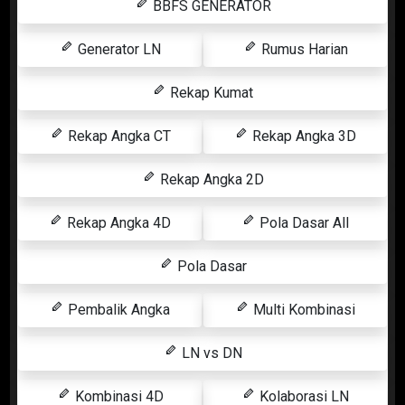
BBFS GENERATOR
Generator LN
Rumus Harian
Rekap Kumat
Rekap Angka CT
Rekap Angka 3D
Rekap Angka 2D
Rekap Angka 4D
Pola Dasar All
Pola Dasar
Pembalik Angka
Multi Kombinasi
LN vs DN
Kombinasi 4D
Kolaborasi LN