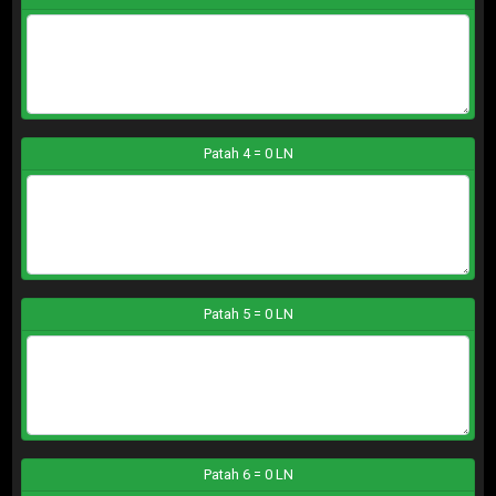
Patah 4 = 0 LN
Patah 5 = 0 LN
Patah 6 = 0 LN