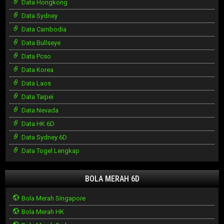
Data Hongkong
Data Sydney
Data Cambodia
Data Bullseye
Data Pcso
Data Korea
Data Laos
Data Taipei
Data Nevada
Data HK 6D
Data Sydney 6D
Data Togel Lengkap
BOLA MERAH 6D
Bola Merah Singapore
Bola Merah HK