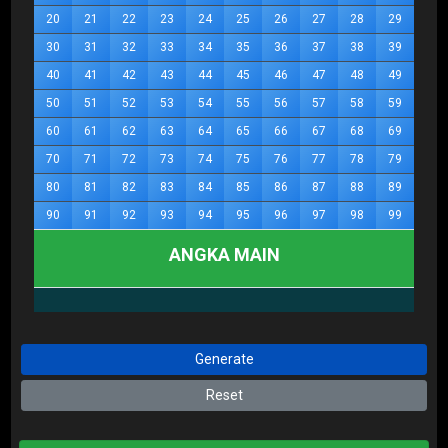
20
21
22
23
24
25
26
27
28
29
30
31
32
33
34
35
36
37
38
39
40
41
42
43
44
45
46
47
48
49
50
51
52
53
54
55
56
57
58
59
60
61
62
63
64
65
66
67
68
69
70
71
72
73
74
75
76
77
78
79
80
81
82
83
84
85
86
87
88
89
90
91
92
93
94
95
96
97
98
99
ANGKA MAIN
Generate
Reset