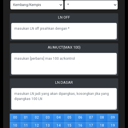
LN OFF
AI/AK/CT(MAX 100)
LN DASAR
00
01
02
03
04
05
06
07
08
09
10
11
12
13
14
15
16
17
18
19