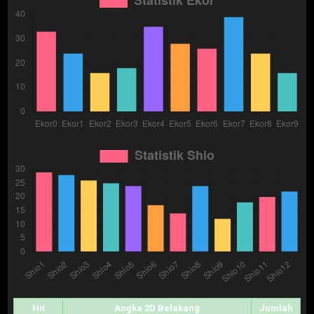
Hit
Angka 2D Belakang
Jumlah