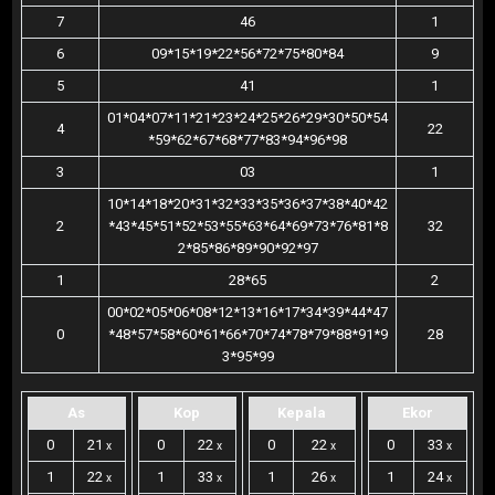
7
46
1
6
09*15*19*22*56*72*75*80*84
9
5
41
1
01*04*07*11*21*23*24*25*26*29*30*50*54
4
22
*59*62*67*68*77*83*94*96*98
3
03
1
10*14*18*20*31*32*33*35*36*37*38*40*42
2
*43*45*51*52*53*55*63*64*69*73*76*81*8
32
2*85*86*89*90*92*97
1
28*65
2
00*02*05*06*08*12*13*16*17*34*39*44*47
0
*48*57*58*60*61*66*70*74*78*79*88*91*9
28
3*95*99
As
Kop
Kepala
Ekor
0
21
0
22
0
22
0
33
x
x
x
x
1
22
1
33
1
26
1
24
x
x
x
x