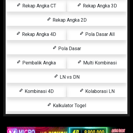
Rekap Angka CT
Rekap Angka 3D
Rekap Angka 2D
Rekap Angka 4D
Pola Dasar All
Pola Dasar
Pembalik Angka
Multi Kombinasi
LN vs DN
Kombinasi 4D
Kolaborasi LN
Kalkulator Togel