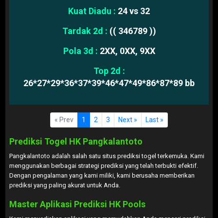
Kuat Diadu :
24 vs 32
Tardak 2d :
(( 346789 ))
Pola 3d :
2XX, 0XX, 9XX
Top 2d :
26*27*29*36*37*39*46*47*49*86*87*89 bb
« Prev
1
2
3
Next »
Last »
Prediksi Togel HK Pangkalantoto
Pangkalantoto adalah salah satu situs prediksi togel terkemuka. Kami
menggunakan berbagai strategi prediksi yang telah terbukti efektif.
Dengan pengalaman yang kami miliki, kami berusaha memberikan
prediksi yang paling akurat untuk Anda.
Master Aplikasi Prediksi HK Pools