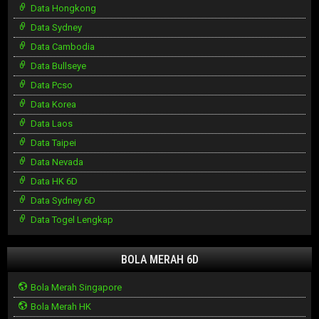
Data Hongkong
Data Sydney
Data Cambodia
Data Bullseye
Data Pcso
Data Korea
Data Laos
Data Taipei
Data Nevada
Data HK 6D
Data Sydney 6D
Data Togel Lengkap
BOLA MERAH 6D
Bola Merah Singapore
Bola Merah HK