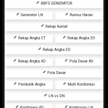
BBFS GENERATOR
Generator LN
Rumus Harian
Rekap Kumat
Rekap Angka CT
Rekap Angka 3D
Rekap Angka 2D
Rekap Angka 4D
Pola Dasar All
Pola Dasar
Pembalik Angka
Multi Kombinasi
LN vs DN
Kombinasi 4D
Kolaborasi LN