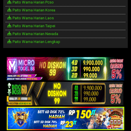
Paito Warna Harian Pcso
Paito Warna Harian Korea
Paito Warna Harian Laos
Paito Warna Harian Taipei
Paito Warna Harian Nevada
Paito Warna Harian Lengkap