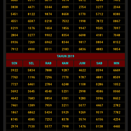
6665
0317
6079
9074
0872
4844
7492
3838
4471
5044
4989
2754
3277
2344
5451
8122
9874
8658
0770
5712
8380
4551
6587
0218
7532
1998
7872
0867
0219
1076
1654
1856
9947
9505
7097
2804
3277
9902
8354
6698
4181
7048
0936
7269
6962
8344
9817
0804
8152
7912
4900
5511
2183
6836
4883
9854
TAHUN 2019
SEN
SEL
RAB
KAM
JUM
SAB
MIN
3922
5834
7888
9287
4622
0594
6669
7763
1196
7296
7770
9787
4881
8509
7727
6461
2784
6248
1108
0286
1052
3692
3645
4540
5231
2998
4586
0060
4642
7683
0854
0381
9280
3096
8652
7461
1389
7959
3211
5077
4467
2782
1867
6862
5434
5929
9269
9519
7782
8745
4585
7232
8378
3574
6156
4234
2974
7130
5077
7998
1476
0138
4465