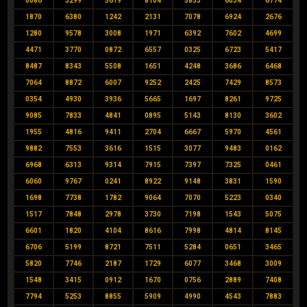
0086
3299
5619
8104
5853
6034
6774
1870
6380
1242
2131
7078
6924
2676
1280
9578
3008
1971
6392
7602
4699
4471
3770
0872
6557
0325
6723
5417
8487
8343
5508
1651
4248
3686
6468
7064
8872
6007
9252
2425
7429
8573
0354
4930
3936
5665
1697
8261
9725
9085
7833
4841
0895
5143
8130
3602
1955
4816
9411
2704
6667
5970
4561
9882
7553
3616
1515
3077
9483
0162
6968
6313
9314
7915
7397
7325
0461
6060
9767
0241
8922
9148
3831
1590
1698
7738
1782
9064
7070
5223
0340
1517
7848
2978
3730
7198
1543
5075
6601
1820
4104
8616
7998
4814
8145
6706
5199
8721
7511
5284
0651
3465
5820
7746
2187
1729
6077
3468
3009
1548
3415
0912
1670
0756
2889
7408
7794
5253
8855
5909
4990
4543
7883