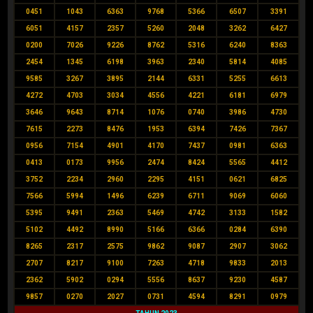
0451
1043
6363
9768
5366
6507
3391
6051
4157
2357
5260
2048
3262
6427
0200
7026
9226
8762
5316
6240
8363
2454
1345
6198
3963
2340
5814
4085
9585
3267
3895
2144
6331
5255
6613
4272
4703
3034
4556
4221
6181
6979
3646
9643
8714
1076
0740
3986
4730
7615
2273
8476
1953
6394
7426
7367
0956
7154
4901
4170
7437
0981
6363
0413
0173
9956
2474
8424
5565
4412
3752
2234
2960
2295
4151
0621
6825
7566
5994
1496
6239
6711
9069
6060
5395
9491
2363
5469
4742
3133
1582
5102
4492
8990
5166
6366
0284
6390
8265
2317
2575
9862
9087
2907
3062
2707
8217
9100
7263
4718
9833
2013
2362
5902
0294
5556
8637
9230
4587
9857
0270
2027
0731
4594
8291
0979