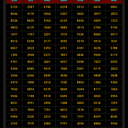
SEN
SEL
RAB
KAM
JUM
SAB
MIN
5133
2387
0746
0218
5012
6610
5861
8046
4170
3056
3267
4630
2097
2552
8326
8823
4762
6133
8036
4239
1332
9832
6179
7644
9889
2914
3769
9195
1597
1767
2231
1010
9320
8660
6917
8916
5938
2177
4995
0974
9014
7541
6557
2022
3292
6731
4181
6526
5788
1295
2908
5271
7897
4845
9969
0119
9701
4567
2601
6937
5008
7427
0033
9244
8580
9615
7660
3381
6119
2632
3366
6246
3849
4546
1925
9808
3828
0474
1808
4216
7345
8806
1286
9206
7542
6834
0370
6840
4244
8111
7656
9046
1188
9918
5690
2459
4063
0956
8541
2991
2490
1468
4650
5518
1559
5571
7830
7701
6813
7376
2773
6587
9984
3325
2213
7462
7191
8339
8545
2103
7975
4283
9797
2596
8886
9360