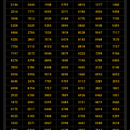
5146
3644
1948
9759
6810
1377
1460
2316
7771
0509
3371
0186
4436
9438
7098
7012
3929
0188
0775
4499
7195
5238
3629
9250
3890
0865
9928
5459
4466
2706
1530
1818
8528
9047
7117
9235
2867
7074
5474
8143
0968
7570
7736
3113
8152
9544
8818
7057
7157
7197
2572
0046
3879
0222
7298
9766
8276
4798
6896
1845
7190
6788
0450
7835
5785
8448
6930
9695
2133
5140
5036
0996
9014
6040
1665
6992
6302
6045
2476
7705
9709
3112
2283
2592
6998
8794
7757
1399
8701
2801
1801
2923
0765
3803
7809
6926
0463
1051
1873
6981
5399
5684
3131
6819
3660
0175
0517
6446
4748
2737
6414
9354
0523
5183
7408
5667
0758
6062
3299
1033
2371
6967
5998
4441
5588
3618