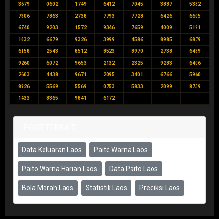
3679
0602
1749
6412
7045
3887
5382
7306
7863
2738
7793
7728
6426
6605
6740
9203
1572
9346
7659
4009
5191
1032
6679
9326
3999
4586
8985
6879
6158
2543
8512
8523
8970
2738
6489
9260
6072
9653
2132
2325
9283
6406
2603
4438
9671
2095
3401
6766
5960
8926
5569
5569
0753
5833
2099
8739
1433
8365
9841
6172
POST TERKAIT
Data Keluaran Laos
Paito Warna Laos
Paito Warna Harian Laos
Data Paito Laos
Bola Merah Laos
Statistik Laos
Prediksi Laos