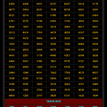
6200
6238
0991
8747
8247
3616
3170
6877
3904
0521
7328
8218
6361
4241
0521
0016
3096
0780
6010
1035
0404
0701
5375
9198
0493
7133
2055
9034
6565
1847
2434
3310
2456
8617
9031
3312
8419
7759
6079
4539
6107
0309
5967
9670
5806
6678
2362
3768
1443
1035
7504
4962
3590
7320
8682
5090
5134
6554
4490
8673
1589
4160
4218
4941
2201
1178
8980
9257
6398
2626
6403
9507
3785
7807
9975
9721
2609
0502
6584
1600
3712
5324
1324
7690
2484
1580
8591
7662
7756
4573
8037
7340
0235
0724
5836
4472
7837
6457
2180
9995
7633
2373
2602
4737
3689
8566
1400
2736
8636
7073
4520
9432
0850
1235
2197
2820
5131
1622
7649
TAHUN 2024