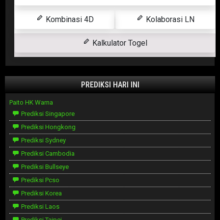
Kombinasi 4D
Kolaborasi LN
Kalkulator Togel
PREDIKSI HARI INI
Paito HK Warna
Prediksi Singapore
Prediksi Hongkong
Prediksi Sydney
Prediksi Cambodia
Prediksi Bullseye
Prediksi Pcso
Prediksi Korea
Prediksi Laos
Prediksi Taipei