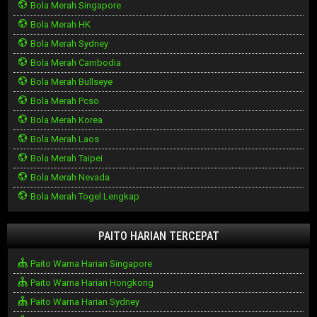
Bola Merah Singapore
Bola Merah HK
Bola Merah Sydney
Bola Merah Cambodia
Bola Merah Bullseye
Bola Merah Pcso
Bola Merah Korea
Bola Merah Laos
Bola Merah Taipei
Bola Merah Nevada
Bola Merah Togel Lengkap
PAITO HARIAN TERCEPAT
Paito Warna Harian Singapore
Paito Warna Harian Hongkong
Paito Warna Harian Sydney