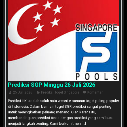
Prediksi SGP Minggu 26 Juli 2026
25 Juli 2026
Prediksi Togel Singapore
Komentar
Prediksi HK, adalah salah satu website pasaran togel paling populer
di Indonesia. Dalam bermain togel SGP, prediksi sangat penting
untuk meningkatkan peluang menang. Oleh karena itu,
membandingkan prediksi Anda dengan prediksi yang kami buat
menjadi langkah penting. Kami berkomitmen [...]