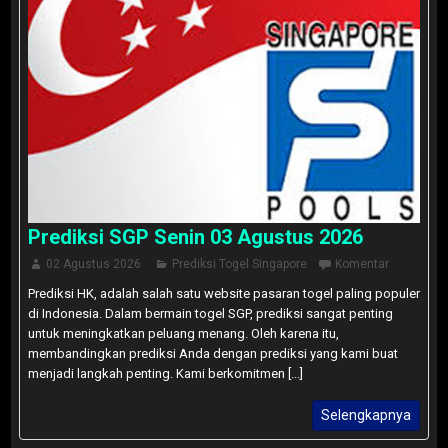
Prediksi SGP Senin 03 Agustus 2026
02 Agustus 2026
Prediksi Togel Singapore
Komentar
Prediksi HK, adalah salah satu website pasaran togel paling populer
di Indonesia. Dalam bermain togel SGP, prediksi sangat penting
untuk meningkatkan peluang menang. Oleh karena itu,
membandingkan prediksi Anda dengan prediksi yang kami buat
menjadi langkah penting. Kami berkomitmen [...]
Selengkapnya