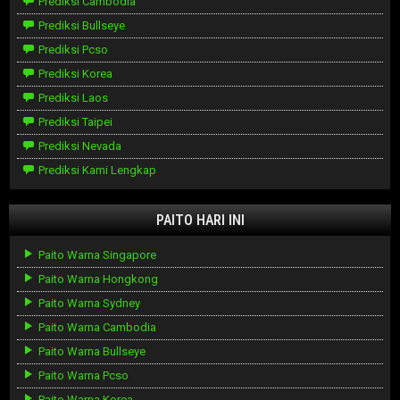
Prediksi Cambodia
Prediksi Bullseye
Prediksi Pcso
Prediksi Korea
Prediksi Laos
Prediksi Taipei
Prediksi Nevada
Prediksi Kami Lengkap
PAITO HARI INI
Paito Warna Singapore
Paito Warna Hongkong
Paito Warna Sydney
Paito Warna Cambodia
Paito Warna Bullseye
Paito Warna Pcso
Paito Warna Korea