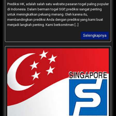
Prediksi HK, adalah salah satu website pasaran togel paling populer
di Indonesia. Dalam bermain togel SGP, prediksi sangat penting
untuk meningkatkan peluang menang. Oleh karena itu,
membandingkan prediksi Anda dengan prediksi yang kami buat
menjadi langkah penting. Kami berkomitmen [...]
Selengkapnya