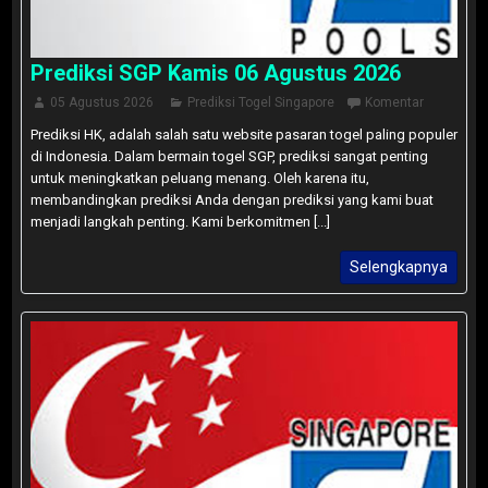
Prediksi SGP Kamis 06 Agustus 2026
05 Agustus 2026
Prediksi Togel Singapore
Komentar
Prediksi HK, adalah salah satu website pasaran togel paling populer
di Indonesia. Dalam bermain togel SGP, prediksi sangat penting
untuk meningkatkan peluang menang. Oleh karena itu,
membandingkan prediksi Anda dengan prediksi yang kami buat
menjadi langkah penting. Kami berkomitmen [...]
Selengkapnya