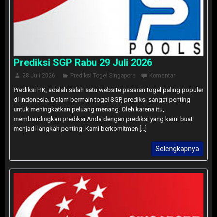
Prediksi SGP Rabu 29 Juli 2026
28 Juli 2026
Prediksi Togel Singapore
Komentar
Prediksi HK, adalah salah satu website pasaran togel paling populer
di Indonesia. Dalam bermain togel SGP, prediksi sangat penting
untuk meningkatkan peluang menang. Oleh karena itu,
membandingkan prediksi Anda dengan prediksi yang kami buat
menjadi langkah penting. Kami berkomitmen [...]
Selengkapnya