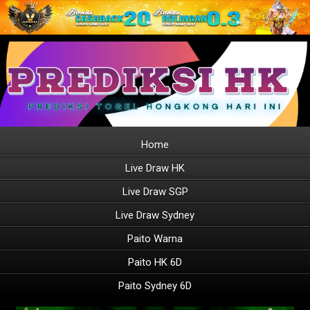
Home
Live Draw HK
Live Draw SGP
Live Draw Sydney
Paito Warna
Paito HK 6D
Paito Sydney 6D