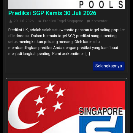
Prediksi SGP Kamis 30 Juli 2026
29 Juli 2026
Prediksi Togel Singapore
Komentar
Prediksi HK, adalah salah satu website pasaran togel paling populer
di Indonesia. Dalam bermain togel SGP, prediksi sangat penting
untuk meningkatkan peluang menang. Oleh karena itu,
membandingkan prediksi Anda dengan prediksi yang kami buat
menjadi langkah penting. Kami berkomitmen [...]
Selengkapnya