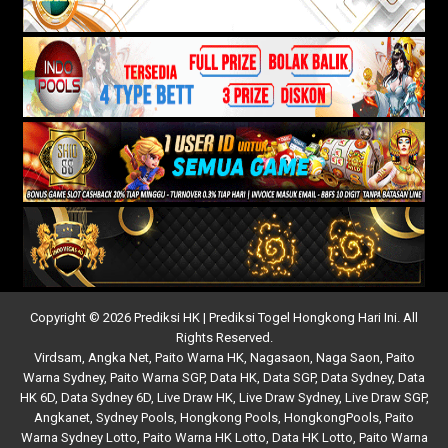
Copyright © 2026 Prediksi HK | Prediksi Togel Hongkong Hari Ini. All
Rights Reserved.
Virdsam
,
Angka Net
,
Paito Warna HK
,
Nagasaon
,
Naga Saon
,
Paito
Warna Sydney
,
Paito Warna SGP
,
Data HK
,
Data SGP
,
Data Sydney
,
Data
HK 6D
,
Data Sydney 6D
,
Live Draw HK
,
Live Draw Sydney
,
Live Draw SGP
,
Angkanet
,
Sydney Pools
,
Hongkong Pools
,
HongkongPools
,
Paito
Warna Sydney Lotto
,
Paito Warna HK Lotto
,
Data HK Lotto
,
Paito Warna