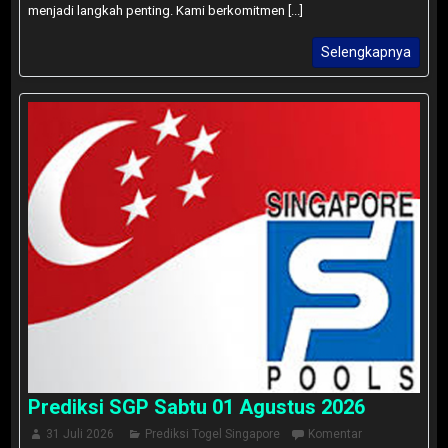
menjadi langkah penting. Kami berkomitmen [...]
Selengkapnya
Prediksi SGP Sabtu 01 Agustus 2026
31 Juli 2026
Prediksi Togel Singapore
Komentar