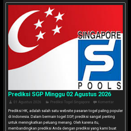
Prediksi SGP Minggu 02 Agustus 2026
01 Agustus 2026
Prediksi Togel Singapore
Komentar
Prediksi HK, adalah salah satu website pasaran togel paling populer
di Indonesia. Dalam bermain togel SGP, prediksi sangat penting
untuk meningkatkan peluang menang. Oleh karena itu,
membandingkan prediksi Anda dengan prediksi yang kami buat