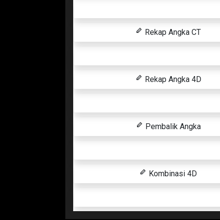
Rekap Angka CT
Rekap Angka 4D
Pembalik Angka
Kombinasi 4D