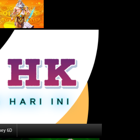
ney 6D