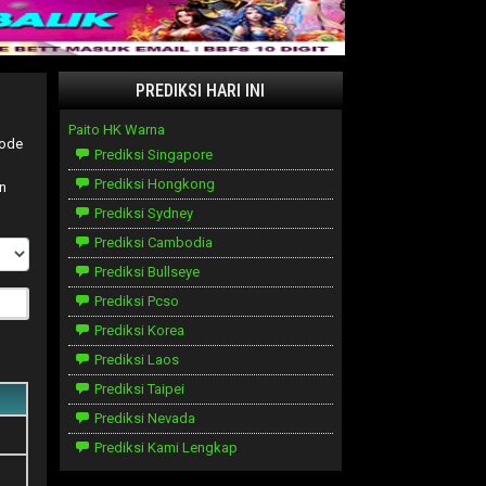
PREDIKSI HARI INI
Paito HK Warna
iode
Prediksi Singapore
Prediksi Hongkong
n
Prediksi Sydney
Prediksi Cambodia
Prediksi Bullseye
Prediksi Pcso
Prediksi Korea
Prediksi Laos
Prediksi Taipei
Prediksi Nevada
Prediksi Kami Lengkap