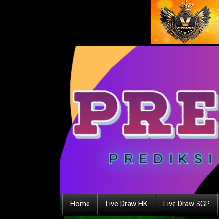
Home
Live Draw HK
Live Draw SGP