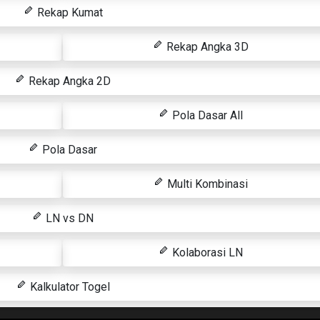
Rekap Kumat
Rekap Angka 3D
Rekap Angka 2D
Pola Dasar All
Pola Dasar
Multi Kombinasi
LN vs DN
Kolaborasi LN
Kalkulator Togel