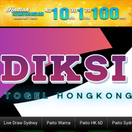
Live Draw Sydney
Paito Warna
Paito HK 6D
Paito Syd