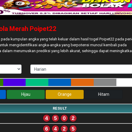
ola Merah Poipet22
pada kumpulan angka yang telah keluar dalam hasil togel Poipet22 pada per
untuk mengidentifikasi angka-angka yang berpotensi muncul kembali pada
na dalam merumuskan prediksi yang lebih akurat, sehingga dapat meningkatka
Hijau
Orange
Hitam
RESULT
4
5
0
2
6
4
2
5