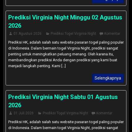
Prediksi Virginia Night Minggu 02 Agustus
2026
01 Agustus 2026
Prediksi Togel Virginia Night
Komentar
Prediksi HK, adalah salah satu website pasaran togel paling populer
di Indonesia. Dalam bermain togel Virginia Night, prediksi sangat
penting untuk meningkatkan peluang menang. Oleh karena itu,
membandingkan prediksi Anda dengan prediksi yang kami buat
menjadi langkah penting. Kami [...]
Selengkapnya
Prediksi Virginia Night Sabtu 01 Agustus
2026
31 Juli 2026
Prediksi Togel Virginia Night
Komentar
Prediksi HK, adalah salah satu website pasaran togel paling populer
di Indonesia. Dalam bermain togel Virginia Night, prediksi sangat