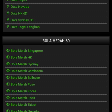
Data Nevada
Data HK 6D
Data Sydney 6D
Data Togel Lengkap
BOLA MERAH 6D
Bola Merah Singapore
Bola Merah HK
Bola Merah Sydney
Bola Merah Cambodia
Bola Merah Bullseye
Bola Merah Pcso
Bola Merah Korea
Bola Merah Laos
Bola Merah Taipei
Bola Merah Nevada