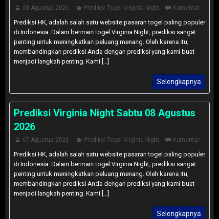
08 Agustus 2026
Prediksi Togel Virginia Night
Komentar
Prediksi HK, adalah salah satu website pasaran togel paling populer
di Indonesia. Dalam bermain togel Virginia Night, prediksi sangat
penting untuk meningkatkan peluang menang. Oleh karena itu,
membandingkan prediksi Anda dengan prediksi yang kami buat
menjadi langkah penting. Kami [...]
Selengkapnya
Prediksi Virginia Night Sabtu 08 Agustus
2026
07 Agustus 2026
Prediksi Togel Virginia Night
Komentar
Prediksi HK, adalah salah satu website pasaran togel paling populer
di Indonesia. Dalam bermain togel Virginia Night, prediksi sangat
penting untuk meningkatkan peluang menang. Oleh karena itu,
membandingkan prediksi Anda dengan prediksi yang kami buat
menjadi langkah penting. Kami [...]
Selengkapnya