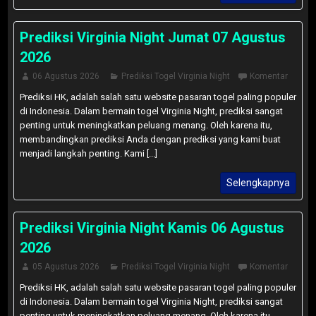
Prediksi Virginia Night Jumat 07 Agustus
2026
06 Agustus 2026
Prediksi Togel Virginia Night
Komentar
Prediksi HK, adalah salah satu website pasaran togel paling populer
di Indonesia. Dalam bermain togel Virginia Night, prediksi sangat
penting untuk meningkatkan peluang menang. Oleh karena itu,
membandingkan prediksi Anda dengan prediksi yang kami buat
menjadi langkah penting. Kami [...]
Selengkapnya
Prediksi Virginia Night Kamis 06 Agustus
2026
05 Agustus 2026
Prediksi Togel Virginia Night
Komentar
Prediksi HK, adalah salah satu website pasaran togel paling populer
di Indonesia. Dalam bermain togel Virginia Night, prediksi sangat
penting untuk meningkatkan peluang menang. Oleh karena itu,