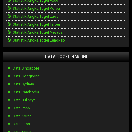
Statistik Angka Togel Pcso
Statistik Angka Togel Korea
Statistik Angka Togel Laos
Statistik Angka Togel Taipei
Statistik Angka Togel Nevada
Statistik Angka Togel Lengkap
DATA TOGEL HARI INI
Data Singapore
Data Hongkong
Data Sydney
Data Cambodia
Data Bullseye
Data Pcso
Data Korea
Data Laos
Data Taipei