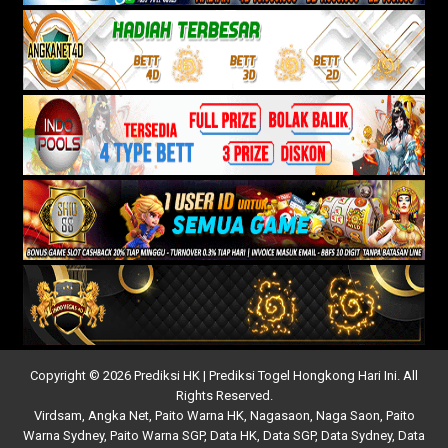
Copyright © 2026 Prediksi HK | Prediksi Togel Hongkong Hari Ini. All
Rights Reserved.
Virdsam
,
Angka Net
,
Paito Warna HK
,
Nagasaon
,
Naga Saon
,
Paito
Warna Sydney
,
Paito Warna SGP
,
Data HK
,
Data SGP
,
Data Sydney
,
Data