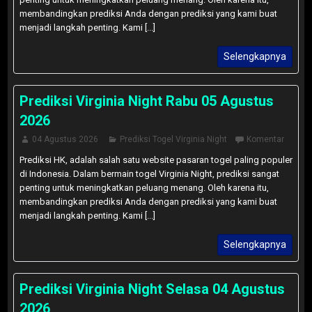
membandingkan prediksi Anda dengan prediksi yang kami buat
menjadi langkah penting. Kami [...]
Selengkapnya
Prediksi Virginia Night Rabu 05 Agustus
2026
04 Agustus 2026
Prediksi Togel Virginia Night
Komentar
Prediksi HK, adalah salah satu website pasaran togel paling populer
di Indonesia. Dalam bermain togel Virginia Night, prediksi sangat
penting untuk meningkatkan peluang menang. Oleh karena itu,
membandingkan prediksi Anda dengan prediksi yang kami buat
menjadi langkah penting. Kami [...]
Selengkapnya
Prediksi Virginia Night Selasa 04 Agustus
2026