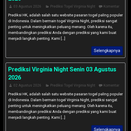
03 Agustus 2026
Prediksi Togel Virginia Night
Komentar
Prediksi HK, adalah salah satu website pasaran togel paling populer
di Indonesia. Dalam bermain togel Virginia Night, prediksi sangat
penting untuk meningkatkan peluang menang. Oleh karena itu,
membandingkan prediksi Anda dengan prediksi yang kami buat
menjadi langkah penting. Kami [...]
Selengkapnya
Prediksi Virginia Night Senin 03 Agustus
2026
02 Agustus 2026
Prediksi Togel Virginia Night
Komentar
Prediksi HK, adalah salah satu website pasaran togel paling populer
di Indonesia. Dalam bermain togel Virginia Night, prediksi sangat
penting untuk meningkatkan peluang menang. Oleh karena itu,
membandingkan prediksi Anda dengan prediksi yang kami buat
menjadi langkah penting. Kami [...]
Selengkapnya