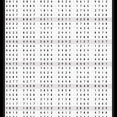
0
8
1
4
5
0
8
1
4
5
8
3
2
4
6
8
3
2
4
6
9
6
1
2
3
9
6
1
2
3
0
3
8
5
4
0
3
8
5
4
1
0
0
6
6
1
0
0
6
6
1
7
6
5
2
1
7
6
5
2
4
9
5
2
7
4
9
5
2
7
1
8
1
6
7
1
8
1
6
7
2
7
5
9
5
2
7
5
9
5
3
6
3
7
1
3
6
3
7
1
4
2
0
0
0
4
2
0
0
0
4
0
2
8
1
4
0
2
8
1
8
8
4
7
2
8
8
4
7
2
0
3
1
1
2
0
3
1
1
2
4
2
5
8
4
4
2
5
8
4
5
0
3
2
5
5
0
3
2
5
6
6
8
4
3
6
6
8
4
3
0
7
4
8
3
0
7
4
8
3
4
0
9
1
1
4
0
9
1
1
1
2
7
0
7
1
2
7
0
7
1
4
2
4
6
1
4
2
4
6
8
5
2
3
5
8
5
2
3
5
2
9
9
1
1
2
9
9
1
1
8
9
7
9
7
8
9
7
9
7
8
8
3
8
2
8
8
3
8
2
0
5
0
0
0
0
5
0
0
0
9
3
8
8
7
9
3
8
8
7
4
0
4
6
1
4
0
4
6
1
3
6
9
2
2
3
6
9
2
2
4
1
3
7
1
4
1
3
7
1
5
0
4
6
1
5
0
4
6
1
5
7
2
9
2
5
7
2
9
2
1
2
1
7
8
1
2
1
7
8
8
6
4
0
4
8
6
4
0
4
0
9
8
7
6
0
9
8
7
6
1
8
3
9
3
1
8
3
9
3
1
0
0
2
2
1
0
0
2
2
3
4
8
6
5
3
4
8
6
5
6
3
6
1
7
6
3
6
1
7
2
9
2
8
1
2
9
2
8
1
3
6
0
8
8
3
6
0
8
8
4
0
8
4
3
4
0
8
4
3
9
6
7
5
3
9
6
7
5
3
2
9
5
6
2
2
9
5
6
2
4
4
0
1
1
4
4
0
1
1
0
0
5
0
5
0
0
5
0
5
7
0
1
3
4
7
0
1
3
4
8
1
0
7
7
8
1
0
7
7
9
3
5
0
5
9
3
5
0
5
5
0
2
9
2
5
0
2
9
2
7
9
1
6
7
7
9
1
6
7
3
0
8
9
8
3
0
8
9
8
4
0
8
6
5
4
0
8
6
5
2
6
6
0
6
2
6
6
0
6
6
2
7
7
5
6
2
7
7
5
5
4
9
8
8
5
4
9
8
8
5
6
7
8
6
5
6
7
8
6
1
6
5
8
4
1
6
5
8
4
7
3
2
7
9
7
3
2
7
9
8
6
4
8
3
8
6
4
8
3
3
7
4
5
9
3
7
4
5
9
3
8
5
8
4
3
8
5
8
4
1
3
3
0
3
1
3
3
0
3
1
0
5
8
4
1
0
5
8
4
6
9
7
8
6
6
9
7
8
6
7
4
8
9
8
7
4
8
9
8
3
7
6
4
1
3
7
6
4
1
2
1
3
8
2
2
1
3
8
2
2
7
6
4
1
2
7
6
4
1
7
1
1
7
8
7
1
1
7
8
3
1
1
5
6
3
1
1
5
6
1
4
0
5
5
1
4
0
5
5
1
8
9
2
2
1
8
9
2
2
0
7
3
2
5
0
7
3
2
5
2
8
2
9
2
2
8
2
9
2
5
8
1
0
1
5
8
1
0
1
6
4
1
2
3
6
4
1
2
3
4
7
8
8
7
4
7
8
8
7