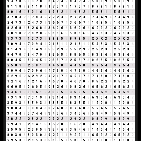
9
3
7
8
6
9
3
7
8
6
8
4
7
4
2
8
4
7
4
2
5
0
1
9
1
5
0
1
9
1
8
1
1
8
9
8
1
1
8
9
1
7
3
7
1
1
7
3
7
1
8
7
9
1
1
8
7
9
1
1
8
0
1
6
7
8
0
1
6
7
1
9
8
2
1
1
9
8
2
1
5
5
8
1
9
5
5
8
1
9
3
7
8
3
2
3
7
8
3
2
2
7
2
3
5
2
7
2
3
5
7
4
4
9
4
7
4
4
9
4
2
4
7
3
1
2
4
7
3
1
3
6
6
7
4
3
6
6
7
4
1
0
9
5
5
1
0
9
5
5
8
2
6
8
5
8
2
6
8
5
3
6
0
6
6
3
6
0
6
6
6
2
9
2
2
6
2
9
2
2
7
8
2
0
2
7
8
2
0
2
5
8
8
6
5
5
8
8
6
5
4
7
8
3
2
4
7
8
3
2
1
3
7
3
1
1
3
7
3
1
8
9
9
5
5
8
9
9
5
5
X
X
X
X
X
X
X
X
X
X
7
0
9
4
4
7
0
9
4
4
2
1
8
1
9
2
1
8
1
9
5
4
3
3
6
5
4
3
3
6
3
1
4
9
4
3
1
4
9
4
5
5
2
9
2
5
5
2
9
2
2
5
2
3
5
2
5
2
3
5
9
4
7
0
7
9
4
7
0
7
8
5
6
5
2
8
5
6
5
2
8
3
9
6
6
8
3
9
6
6
8
0
4
5
9
8
0
4
5
9
2
5
5
7
3
2
5
5
7
3
0
6
3
5
8
0
6
3
5
8
2
5
8
1
9
2
5
8
1
9
4
4
6
8
5
4
4
6
8
5
9
2
6
4
1
9
2
6
4
1
7
0
9
6
6
7
0
9
6
6
4
7
3
8
2
4
7
3
8
2
4
6
5
6
2
4
6
5
6
2
6
2
9
2
2
6
2
9
2
2
4
2
1
7
8
4
2
1
7
8
7
1
8
0
8
7
1
8
0
8
1
2
1
6
7
1
2
1
6
7
4
6
7
0
7
4
6
7
0
7
8
5
2
2
4
8
5
2
2
4
0
6
0
5
5
0
6
0
5
5
0
8
2
6
8
0
8
2
6
8
6
5
6
2
8
6
5
6
2
8
9
3
6
1
7
9
3
6
1
7
3
5
0
5
5
3
5
0
5
5
6
4
6
2
8
6
4
6
2
8
7
3
1
9
1
7
3
1
9
1
9
3
1
4
5
9
3
1
4
5
6
3
3
4
7
6
3
3
4
7
3
5
9
3
3
3
5
9
3
3
8
3
5
5
1
8
3
5
5
1
1
4
0
8
8
1
4
0
8
8
9
0
8
4
3
9
0
8
4
3
0
7
4
8
3
0
7
4
8
3
5
2
4
5
9
5
2
4
5
9
3
7
4
4
8
3
7
4
4
8
3
4
3
6
9
3
4
3
6
9
5
8
4
9
4
5
8
4
9
4
2
8
2
2
4
2
8
2
2
4
2
9
2
2
4
2
9
2
2
4
0
8
0
9
9
0
8
0
9
9
2
9
4
1
5
2
9
4
1
5
1
6
7
8
6
1
6
7
8
6
4
9
4
4
8
4
9
4
4
8
2
5
9
5
5
2
5
9
5
5
3
5
4
6
1
3
5
4
6
1
1
4
0
4
4
1
4
0
4
4
8
0
3
0
3
8
0
3
0
3
9
2
9
1
1
9
2
9
1
1
6
5
9
2
2
6
5
9
2
2
2
9
5
3
8
2
9
5
3
8
5
8
5
5
1
5
8
5
5
1
1
1
9
0
9
1
1
9
0
9