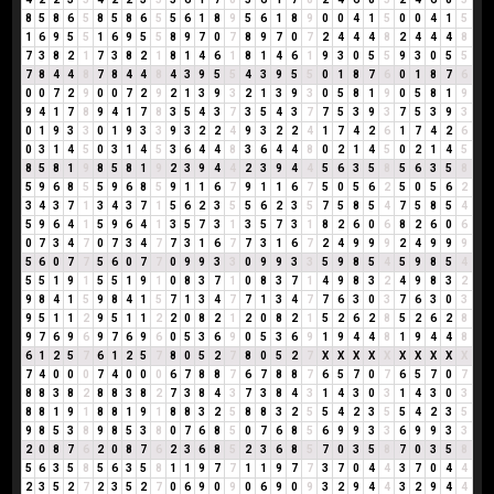
8
5
8
6
5
8
5
8
6
5
5
6
1
8
9
5
6
1
8
9
0
0
4
1
5
0
0
4
1
5
1
6
9
5
5
1
6
9
5
5
8
9
7
0
7
8
9
7
0
7
2
4
4
4
8
2
4
4
4
8
7
3
8
2
1
7
3
8
2
1
8
1
4
6
1
8
1
4
6
1
9
3
0
5
5
9
3
0
5
5
7
8
4
4
8
7
8
4
4
8
4
3
9
5
5
4
3
9
5
5
0
1
8
7
6
0
1
8
7
6
0
0
7
2
9
0
0
7
2
9
2
1
3
9
3
2
1
3
9
3
0
5
8
1
9
0
5
8
1
9
9
4
1
7
8
9
4
1
7
8
3
5
4
3
7
3
5
4
3
7
7
5
3
9
3
7
5
3
9
3
0
1
9
3
3
0
1
9
3
3
9
3
2
2
4
9
3
2
2
4
1
7
4
2
6
1
7
4
2
6
0
3
1
4
5
0
3
1
4
5
3
6
4
4
8
3
6
4
4
8
0
2
1
4
5
0
2
1
4
5
8
5
8
1
9
8
5
8
1
9
2
3
9
4
4
2
3
9
4
4
5
6
3
5
8
5
6
3
5
8
5
9
6
8
5
5
9
6
8
5
9
1
1
6
7
9
1
1
6
7
5
0
5
6
2
5
0
5
6
2
3
4
3
7
1
3
4
3
7
1
5
6
2
3
5
5
6
2
3
5
7
5
8
5
4
7
5
8
5
4
5
9
6
4
1
5
9
6
4
1
3
5
7
3
1
3
5
7
3
1
8
2
6
0
6
8
2
6
0
6
0
7
3
4
7
0
7
3
4
7
7
3
1
6
7
7
3
1
6
7
2
4
9
9
9
2
4
9
9
9
5
6
0
7
7
5
6
0
7
7
0
9
9
3
3
0
9
9
3
3
5
9
8
5
4
5
9
8
5
4
5
5
1
9
1
5
5
1
9
1
0
8
3
7
1
0
8
3
7
1
4
9
8
3
2
4
9
8
3
2
9
8
4
1
5
9
8
4
1
5
7
1
3
4
7
7
1
3
4
7
7
6
3
0
3
7
6
3
0
3
9
5
1
1
2
9
5
1
1
2
2
0
8
2
1
2
0
8
2
1
5
2
6
2
8
5
2
6
2
8
9
7
6
9
6
9
7
6
9
6
0
5
3
6
9
0
5
3
6
9
1
9
4
4
8
1
9
4
4
8
6
1
2
5
7
6
1
2
5
7
8
0
5
2
7
8
0
5
2
7
X
X
X
X
X
X
X
X
X
X
7
4
0
0
0
7
4
0
0
0
6
7
8
8
7
6
7
8
8
7
6
5
7
0
7
6
5
7
0
7
8
8
3
8
2
8
8
3
8
2
7
3
8
4
3
7
3
8
4
3
1
4
3
0
3
1
4
3
0
3
8
8
1
9
1
8
8
1
9
1
8
8
3
2
5
8
8
3
2
5
5
4
2
3
5
5
4
2
3
5
9
8
5
3
8
9
8
5
3
8
0
7
6
8
5
0
7
6
8
5
6
9
9
3
3
6
9
9
3
3
2
0
8
7
6
2
0
8
7
6
2
3
6
8
5
2
3
6
8
5
7
0
3
5
8
7
0
3
5
8
5
6
3
5
8
5
6
3
5
8
1
1
9
7
7
1
1
9
7
7
3
7
0
4
4
3
7
0
4
4
2
3
5
2
7
2
3
5
2
7
0
6
9
0
9
0
6
9
0
9
3
2
9
4
4
3
2
9
4
4