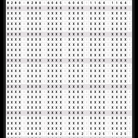
8
2
8
0
8
8
2
8
0
8
6
0
4
5
9
6
0
4
5
9
1
1
6
4
1
1
1
6
4
1
0
0
0
0
0
0
0
0
0
0
X
X
X
X
X
X
X
X
X
X
X
X
X
X
X
X
X
X
X
X
X
X
X
X
X
X
X
X
X
X
X
X
X
X
X
X
X
X
X
X
X
X
X
X
X
X
X
X
X
X
X
X
X
X
X
X
X
X
X
X
X
X
X
X
X
X
X
X
X
X
X
X
X
X
X
X
X
X
X
X
X
X
X
X
X
X
X
X
X
X
X
X
X
X
X
X
X
X
X
X
X
X
X
X
X
X
X
X
X
X
X
X
X
X
X
X
X
X
X
X
X
X
X
X
X
X
X
X
X
X
X
X
X
X
X
X
X
X
X
X
X
X
X
X
X
X
X
X
X
X
X
X
X
X
X
X
X
X
X
X
X
X
X
X
X
X
X
X
X
X
X
X
X
X
X
X
X
X
X
X
X
X
X
X
X
X
X
X
X
X
X
X
X
X
X
X
X
X
X
X
X
X
X
X
X
X
X
X
X
X
X
X
X
X
X
X
X
X
X
X
X
X
X
X
X
X
X
X
X
X
X
X
X
X
X
X
X
X
X
X
X
X
X
X
X
X
X
X
X
X
X
X
X
X
X
X
X
X
X
X
X
X
X
X
X
X
X
X
X
X
X
X
X
X
X
X
X
X
X
X
X
X
X
X
X
X
X
X
X
X
X
X
X
X
X
X
X
X
X
X
X
X
X
X
X
X
X
X
X
X
X
X
X
X
X
X
X
X
X
X
X
X
X
X
X
X
X
X
X
X
X
X
X
X
X
X
X
X
X
X
X
X
X
X
X
X
X
X
X
X
X
X
X
X
X
X
X
X
X
X
X
X
X
X
X
X
X
X
X
X
X
X
X
X
X
X
X
X
X
X
X
X
X
X
X
X
X
X
X
X
X
X
X
X
X
X
X
X
X
X
X
X
X
X
X
X
X
X
X
X
X
X
X
X
X
X
X
X
X
X
X
X
X
X
X
X
X
X
X
X
X
X
X
X
X
X
X
X
X
X
X
X
X
X
X
X
X
X
X
X
X
X
X
X
X
X
X
X
X
X
X
X
X
X
X
X
X
X
X
X
X
X
X
X
X
X
X
X
X
X
X
X
X
X
X
X
X
X
X
X
X
X
X
X
X
X
X
X
X
X
X
X
X
X
X
X
X
X
X
X
X
X
X
X
X
X
X
X
X
X
X
X
X
X
X
X
X
X
X
X
X
X
X
X
X
X
X
X
X
X
X
X
X
X
X
X
X
X
X
X
X
X
X
X
X
X
X
X
X
X
X
X
X
X
X
X
X
X
X
X
X
X
X
X
X
X
X
X
X
X
X
X
X
X
X
X
X
X
X
X
X
X
X
X
X
X
X
X
X
X
X
X
X
X
X
X
X
X
X
X
X
X
X
X
X
X
X
X
X
X
X
X
X
X
X
X
X
X
X
X
X
X
X
X
X
X
X
X
X
X
X
X
X
X
X
X
X
X
X
X
X
X
X
X
X
X
X
X
X
X
X
X
X
X
X
X
X
X
X
X
X
X
X
X
X
X
X
X
X
X
X
X
X
X
X
X
X
X
X
X
X
X
X
X
X
X
X
X
X
X
X
X
X
X
X
X
X
X
X
X
4
8
4
3
7
4
8
4
3
7
4
6
0
2
2
4
6
0
2
2
1
4
2
5
7
1
4
2
5
7