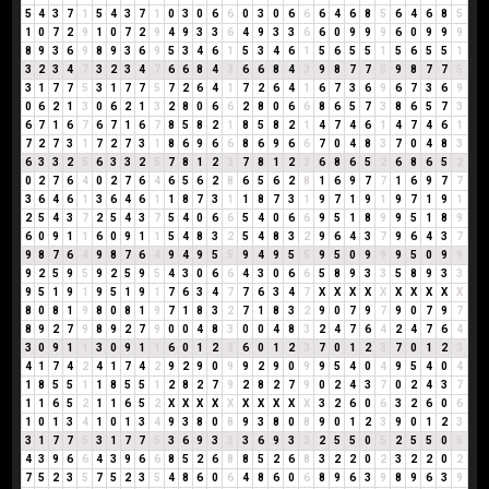
5
4
3
7
1
5
4
3
7
1
0
3
0
6
6
0
3
0
6
6
6
4
6
8
5
6
4
6
8
5
1
0
7
2
9
1
0
7
2
9
4
9
3
3
6
4
9
3
3
6
6
0
9
9
9
6
0
9
9
9
8
9
3
6
9
8
9
3
6
9
5
3
4
6
1
5
3
4
6
1
5
6
5
5
1
5
6
5
5
1
3
2
3
4
7
3
2
3
4
7
6
6
8
4
3
6
6
8
4
3
9
8
7
7
5
9
8
7
7
5
3
1
7
7
5
3
1
7
7
5
7
2
6
4
1
7
2
6
4
1
6
7
3
6
9
6
7
3
6
9
0
6
2
1
3
0
6
2
1
3
2
8
0
6
6
2
8
0
6
6
8
6
5
7
3
8
6
5
7
3
6
7
1
6
7
6
7
1
6
7
8
5
8
2
1
8
5
8
2
1
4
7
4
6
1
4
7
4
6
1
7
2
7
3
1
7
2
7
3
1
8
6
9
6
6
8
6
9
6
6
7
0
4
8
3
7
0
4
8
3
6
3
3
2
5
6
3
3
2
5
7
8
1
2
3
7
8
1
2
3
6
8
6
5
2
6
8
6
5
2
0
2
7
6
4
0
2
7
6
4
6
5
6
2
8
6
5
6
2
8
1
6
9
7
7
1
6
9
7
7
3
6
4
6
1
3
6
4
6
1
1
8
7
3
1
1
8
7
3
1
9
7
1
9
1
9
7
1
9
1
2
5
4
3
7
2
5
4
3
7
5
4
0
6
6
5
4
0
6
6
9
5
1
8
9
9
5
1
8
9
6
0
9
1
1
6
0
9
1
1
5
4
8
3
2
5
4
8
3
2
9
6
4
3
7
9
6
4
3
7
9
8
7
6
4
9
8
7
6
4
9
4
9
5
5
9
4
9
5
5
9
5
0
9
9
9
5
0
9
9
9
2
5
9
5
9
2
5
9
5
4
3
0
6
6
4
3
0
6
6
5
8
9
3
3
5
8
9
3
3
9
5
1
9
1
9
5
1
9
1
7
6
3
4
7
7
6
3
4
7
X
X
X
X
X
X
X
X
X
X
8
0
8
1
9
8
0
8
1
9
7
1
8
3
2
7
1
8
3
2
9
0
7
9
7
9
0
7
9
7
8
9
2
7
9
8
9
2
7
9
0
0
4
8
3
0
0
4
8
3
2
4
7
6
4
2
4
7
6
4
3
0
9
1
1
3
0
9
1
1
6
0
1
2
3
6
0
1
2
3
7
0
1
2
3
7
0
1
2
3
4
1
7
4
2
4
1
7
4
2
9
2
9
0
9
9
2
9
0
9
9
5
4
0
4
9
5
4
0
4
1
8
5
5
1
1
8
5
5
1
2
8
2
7
9
2
8
2
7
9
0
2
4
3
7
0
2
4
3
7
1
1
6
5
2
1
1
6
5
2
X
X
X
X
X
X
X
X
X
X
3
2
6
0
6
3
2
6
0
6
1
0
1
3
4
1
0
1
3
4
9
3
8
0
8
9
3
8
0
8
9
0
1
2
3
9
0
1
2
3
3
1
7
7
5
3
1
7
7
5
3
6
9
3
3
3
6
9
3
3
2
5
5
0
5
2
5
5
0
5
4
3
9
6
6
4
3
9
6
6
8
5
2
6
8
8
5
2
6
8
3
2
2
0
2
3
2
2
0
2
7
5
2
3
5
7
5
2
3
5
4
8
6
0
6
4
8
6
0
6
8
9
6
3
9
8
9
6
3
9