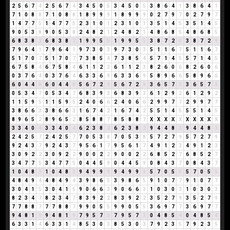
2
5
6
7
4
2
5
6
7
4
3
4
5
0
5
3
4
5
0
5
3
8
6
4
1
3
8
6
4
1
7
1
0
8
8
7
1
0
8
8
1
8
9
9
9
1
8
9
9
9
0
2
7
9
7
0
2
7
9
7
1
4
7
7
5
1
4
7
7
5
2
3
1
0
1
2
3
1
0
1
3
5
1
4
5
3
5
1
4
5
9
0
5
3
8
9
0
5
3
8
2
4
8
2
1
2
4
8
2
1
4
8
6
8
5
4
8
6
8
5
6
8
3
8
2
6
8
3
8
2
1
9
9
5
5
1
9
9
5
5
3
8
7
2
9
3
8
7
2
9
7
9
6
4
1
7
9
6
4
1
9
7
3
0
3
9
7
3
0
3
5
1
1
6
7
5
1
1
6
7
5
1
7
0
7
5
1
7
0
7
7
3
8
5
4
7
3
8
5
4
5
7
1
4
5
5
7
1
4
5
6
7
5
8
4
6
7
5
8
4
6
1
1
2
3
6
1
1
2
3
8
2
6
0
6
8
2
6
0
6
0
3
7
6
4
0
3
7
6
4
6
3
3
6
9
6
3
3
6
9
5
8
9
6
6
5
8
9
6
6
6
0
4
4
8
6
0
4
4
8
5
6
7
2
9
5
6
7
2
9
3
6
5
7
3
3
6
5
7
3
0
5
3
4
7
0
5
3
4
7
6
8
3
9
3
6
8
3
9
3
6
1
2
9
2
6
1
2
9
2
1
1
5
9
5
1
1
5
9
5
2
4
0
6
6
2
4
0
6
6
2
9
9
7
7
2
9
9
7
7
3
8
6
6
3
3
8
6
6
3
1
6
7
4
2
1
6
7
4
2
5
5
1
4
5
5
5
1
4
5
8
9
6
5
2
8
9
6
5
2
8
5
8
8
7
8
5
8
8
7
X
X
X
X
X
X
X
X
X
X
3
3
4
0
4
3
3
4
0
4
6
2
3
8
2
6
2
3
8
2
9
4
4
8
3
9
4
4
8
3
2
4
2
5
7
2
4
2
5
7
7
0
5
3
8
7
0
5
3
8
5
7
2
7
9
5
7
2
7
9
9
2
4
3
7
9
2
4
3
7
9
5
6
1
7
9
5
6
1
7
4
9
1
2
3
4
9
1
2
3
3
0
9
2
2
3
0
9
2
2
9
0
0
2
2
9
0
0
2
2
6
8
5
2
7
6
8
5
2
7
3
4
7
7
5
3
4
7
7
5
0
4
4
5
9
0
4
4
5
9
0
8
4
3
7
0
8
4
3
7
1
0
4
8
3
1
0
4
8
3
9
4
9
9
9
9
4
9
9
9
5
7
0
5
5
5
7
0
5
5
4
8
4
9
4
4
8
4
9
4
3
9
8
6
5
3
9
8
6
5
9
1
0
7
7
9
1
0
7
7
3
0
4
1
5
3
0
4
1
5
9
0
6
6
3
9
0
6
6
3
1
0
3
0
3
1
0
3
0
3
8
2
3
4
7
8
2
3
4
7
8
3
9
2
2
8
3
9
2
2
3
5
2
7
9
3
5
2
7
9
7
7
8
8
7
7
7
8
8
7
9
9
0
5
5
9
9
0
5
5
3
6
9
7
7
3
6
9
7
7
9
4
8
1
9
9
4
8
1
9
7
9
5
7
3
7
9
5
7
3
0
4
8
5
4
0
4
8
5
4
6
3
3
1
4
6
3
3
1
4
8
5
3
0
3
8
5
3
0
3
7
9
2
3
5
7
9
2
3
5