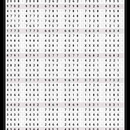
2
0
0
8
8
2
0
0
8
8
3
2
6
2
8
3
2
6
2
8
7
9
3
5
8
7
9
3
5
8
9
7
0
2
2
9
7
0
2
2
6
7
9
8
8
6
7
9
8
8
4
3
2
6
8
4
3
2
6
8
4
1
0
9
9
4
1
0
9
9
7
7
8
1
9
7
7
8
1
9
7
9
5
8
4
7
9
5
8
4
8
7
7
2
9
8
7
7
2
9
6
3
4
8
3
6
3
4
8
3
8
3
6
8
5
8
3
6
8
5
6
7
1
7
8
6
7
1
7
8
7
6
2
0
2
7
6
2
0
2
1
7
2
9
2
1
7
2
9
2
7
6
5
7
3
7
6
5
7
3
9
7
5
7
3
9
7
5
7
3
1
2
1
2
3
1
2
1
2
3
1
7
7
3
1
1
7
7
3
1
6
6
0
7
7
6
6
0
7
7
4
6
3
4
7
4
6
3
4
7
8
9
4
3
7
8
9
4
3
7
9
2
7
8
6
9
2
7
8
6
7
8
2
1
3
7
8
2
1
3
9
9
8
4
3
9
9
8
4
3
4
5
0
2
2
4
5
0
2
2
0
1
0
4
4
0
1
0
4
4
1
6
0
1
1
1
6
0
1
1
6
2
8
1
9
6
2
8
1
9
X
X
X
X
X
X
X
X
X
X
X
X
X
X
X
X
X
X
X
X
3
8
8
9
8
3
8
8
9
8
5
4
8
1
9
5
4
8
1
9
8
7
9
1
1
8
7
9
1
1
3
5
7
7
5
3
5
7
7
5
9
6
8
2
1
9
6
8
2
1
4
9
7
8
6
4
9
7
8
6
1
9
6
2
8
1
9
6
2
8
4
2
2
1
3
4
2
2
1
3
2
8
2
8
1
2
8
2
8
1
2
3
7
9
7
2
3
7
9
7
4
4
0
1
1
4
4
0
1
1
5
1
9
3
3
5
1
9
3
3
9
6
8
9
8
9
6
8
9
8
3
5
7
3
1
3
5
7
3
1
X
X
X
X
X
X
X
X
X
X
0
7
7
5
3
0
7
7
5
3
6
8
9
3
3
6
8
9
3
3
3
7
1
7
8
3
7
1
7
8
9
6
9
7
7
9
6
9
7
7
3
7
3
2
5
3
7
3
2
5
3
6
1
5
6
3
6
1
5
6
5
3
4
9
4
5
3
4
9
4
4
7
2
6
8
4
7
2
6
8
4
1
8
0
8
4
1
8
0
8
3
2
6
9
6
3
2
6
9
6
2
8
5
6
2
2
8
5
6
2
9
0
6
4
1
9
0
6
4
1
6
9
1
3
4
6
9
1
3
4
1
1
8
5
4
1
1
8
5
4
0
1
1
7
8
0
1
1
7
8
8
2
9
7
7
8
2
9
7
7
1
0
7
4
2
1
0
7
4
2
6
4
0
2
2
6
4
0
2
2
1
8
6
9
6
1
8
6
9
6
1
0
3
1
4
1
0
3
1
4
5
2
5
0
5
5
2
5
0
5
7
7
8
4
3
7
7
8
4
3
7
3
6
4
1
7
3
6
4
1
3
4
3
0
3
3
4
3
0
3
0
8
5
5
1
0
8
5
5
1
5
5
4
6
1
5
5
4
6
1
7
6
6
1
7
7
6
6
1
7
2
8
4
0
4
2
8
4
0
4
3
3
0
8
8
3
3
0
8
8
6
5
5
8
4
6
5
5
8
4
2
4
6
4
1
2
4
6
4
1
4
4
6
0
6
4
4
6
0
6
8
3
6
4
1
8
3
6
4
1
4
9
5
2
7
4
9
5
2
7
1
0
5
0
5
1
0
5
0
5