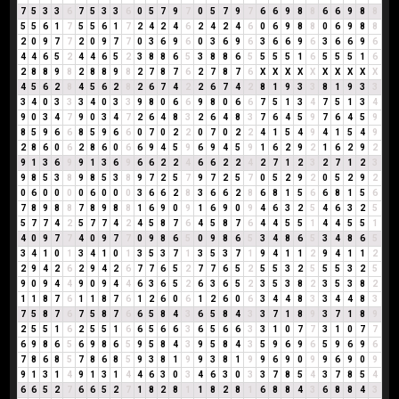
7
5
3
3
6
7
5
3
3
6
0
5
7
9
7
0
5
7
9
7
6
6
9
8
8
6
6
9
8
8
5
5
6
1
7
5
5
6
1
7
2
4
2
4
6
2
4
2
4
6
0
6
9
8
8
0
6
9
8
8
2
0
9
7
7
2
0
9
7
7
0
3
6
9
6
0
3
6
9
6
3
6
6
9
6
3
6
6
9
6
4
4
6
5
2
4
4
6
5
2
3
8
8
6
5
3
8
8
6
5
5
5
5
1
6
5
5
5
1
6
2
8
8
9
8
2
8
8
9
8
2
7
8
7
6
2
7
8
7
6
X
X
X
X
X
X
X
X
X
X
4
5
6
2
8
4
5
6
2
8
2
6
7
4
2
2
6
7
4
2
8
1
9
3
3
8
1
9
3
3
3
4
0
3
3
3
4
0
3
3
9
8
0
6
6
9
8
0
6
6
7
5
1
3
4
7
5
1
3
4
9
0
3
4
7
9
0
3
4
7
2
6
4
8
3
2
6
4
8
3
7
6
4
5
9
7
6
4
5
9
8
5
9
6
6
8
5
9
6
6
0
7
0
2
2
0
7
0
2
2
4
1
5
4
9
4
1
5
4
9
2
8
6
0
6
2
8
6
0
6
6
9
4
5
9
6
9
4
5
9
1
6
2
9
2
1
6
2
9
2
9
1
3
6
9
9
1
3
6
9
6
6
2
2
4
6
6
2
2
4
2
7
1
2
3
2
7
1
2
3
9
8
5
3
8
9
8
5
3
8
9
7
2
5
7
9
7
2
5
7
0
5
2
9
2
0
5
2
9
2
0
6
0
0
0
0
6
0
0
0
3
6
6
2
8
3
6
6
2
8
6
8
1
5
6
6
8
1
5
6
7
8
9
8
8
7
8
9
8
8
1
6
9
0
9
1
6
9
0
9
4
6
3
2
5
4
6
3
2
5
5
7
7
4
2
5
7
7
4
2
4
5
8
7
6
4
5
8
7
6
4
4
5
5
1
4
4
5
5
1
4
0
9
7
7
4
0
9
7
7
0
9
8
6
5
0
9
8
6
5
3
4
8
6
5
3
4
8
6
5
3
4
1
0
1
3
4
1
0
1
3
5
3
7
1
3
5
3
7
1
9
4
1
1
2
9
4
1
1
2
2
9
4
2
6
2
9
4
2
6
7
7
6
5
2
7
7
6
5
2
5
5
3
2
5
5
5
3
2
5
9
0
9
4
4
9
0
9
4
4
6
3
6
5
2
6
3
6
5
2
3
5
3
8
2
3
5
3
8
2
1
1
8
7
6
1
1
8
7
6
1
2
6
0
6
1
2
6
0
6
3
4
4
8
3
3
4
4
8
3
7
5
8
7
6
7
5
8
7
6
6
5
8
4
3
6
5
8
4
3
3
7
1
8
9
3
7
1
8
9
2
5
5
1
6
2
5
5
1
6
6
5
6
6
3
6
5
6
6
3
3
1
0
7
7
3
1
0
7
7
6
9
8
6
5
6
9
8
6
5
9
5
8
4
3
9
5
8
4
3
5
9
6
9
6
5
9
6
9
6
7
8
6
8
5
7
8
6
8
5
9
3
8
1
9
9
3
8
1
9
9
6
9
0
9
9
6
9
0
9
9
1
3
1
4
9
1
3
1
4
4
6
3
0
3
4
6
3
0
3
3
7
8
5
4
3
7
8
5
4
6
6
5
2
7
6
6
5
2
7
1
8
2
8
1
1
8
2
8
1
6
8
8
4
3
6
8
8
4
3