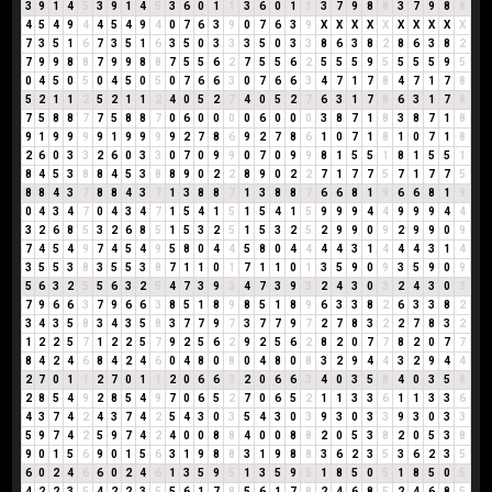
3
9
1
4
5
3
9
1
4
5
3
6
0
1
1
3
6
0
1
1
3
7
9
8
8
3
7
9
8
8
4
5
4
9
4
4
5
4
9
4
0
7
6
3
9
0
7
6
3
9
X
X
X
X
X
X
X
X
X
X
7
3
5
1
6
7
3
5
1
6
3
5
0
3
3
3
5
0
3
3
8
6
3
8
2
8
6
3
8
2
7
9
9
8
8
7
9
9
8
8
7
5
5
6
2
7
5
5
6
2
5
5
5
9
5
5
5
5
9
5
0
4
5
0
5
0
4
5
0
5
0
7
6
6
3
0
7
6
6
3
4
7
1
7
8
4
7
1
7
8
5
2
1
1
2
5
2
1
1
2
4
0
5
2
7
4
0
5
2
7
6
3
1
7
8
6
3
1
7
8
7
5
8
8
7
7
5
8
8
7
0
6
0
0
0
0
6
0
0
0
3
8
7
1
8
3
8
7
1
8
9
1
9
9
9
9
1
9
9
9
9
2
7
8
6
9
2
7
8
6
1
0
7
1
8
1
0
7
1
8
2
6
0
3
3
2
6
0
3
3
0
7
0
9
9
0
7
0
9
9
8
1
5
5
1
8
1
5
5
1
8
4
5
3
8
8
4
5
3
8
8
9
0
2
2
8
9
0
2
2
7
1
7
7
5
7
1
7
7
5
8
8
4
3
7
8
8
4
3
7
1
3
8
8
7
1
3
8
8
7
6
6
8
1
9
6
6
8
1
9
0
4
3
4
7
0
4
3
4
7
1
5
4
1
5
1
5
4
1
5
9
9
9
4
4
9
9
9
4
4
3
2
6
8
5
3
2
6
8
5
1
5
3
2
5
1
5
3
2
5
2
9
9
0
9
2
9
9
0
9
7
4
5
4
9
7
4
5
4
9
5
8
0
4
4
5
8
0
4
4
4
4
3
1
4
4
4
3
1
4
3
5
5
3
8
3
5
5
3
8
7
1
1
0
1
7
1
1
0
1
3
5
9
0
9
3
5
9
0
9
5
6
3
2
5
5
6
3
2
5
4
7
3
9
3
4
7
3
9
3
2
4
3
0
3
2
4
3
0
3
7
9
6
6
3
7
9
6
6
3
8
5
1
8
9
8
5
1
8
9
6
3
3
8
2
6
3
3
8
2
3
4
3
5
8
3
4
3
5
8
3
7
7
9
7
3
7
7
9
7
2
7
8
3
2
2
7
8
3
2
1
2
2
5
7
1
2
2
5
7
9
2
5
6
2
9
2
5
6
2
8
2
0
7
7
8
2
0
7
7
8
4
2
4
6
8
4
2
4
6
0
4
8
0
8
0
4
8
0
8
3
2
9
4
4
3
2
9
4
4
2
7
0
1
1
2
7
0
1
1
2
0
6
6
3
2
0
6
6
3
4
0
3
5
8
4
0
3
5
8
2
8
5
4
9
2
8
5
4
9
7
0
6
5
2
7
0
6
5
2
1
1
3
3
6
1
1
3
3
6
4
3
7
4
2
4
3
7
4
2
5
4
3
0
3
5
4
3
0
3
9
3
0
3
3
9
3
0
3
3
5
9
7
4
2
5
9
7
4
2
4
0
0
8
8
4
0
0
8
8
2
0
5
3
8
2
0
5
3
8
9
0
1
5
6
9
0
1
5
6
3
1
9
8
8
3
1
9
8
8
3
6
2
3
5
3
6
2
3
5
6
0
2
4
6
6
0
2
4
6
1
3
5
9
5
1
3
5
9
5
1
8
5
0
5
1
8
5
0
5
4
2
2
3
5
4
2
2
3
5
5
6
1
7
8
5
6
1
7
8
2
4
6
8
5
2
4
6
8
5