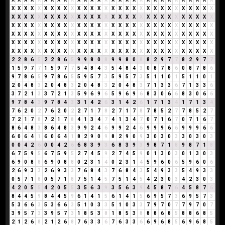
X
X
X
X
X
X
X
X
X
X
X
X
X
X
X
X
X
X
X
X
X
X
X
X
X
X
X
X
X
X
X
X
X
X
X
X
X
X
X
X
X
X
X
X
X
X
X
X
X
X
X
X
X
X
X
X
X
X
X
X
X
X
X
X
X
X
X
X
X
X
X
X
X
X
X
X
X
X
X
X
X
X
X
X
X
X
X
X
X
X
X
X
X
X
X
X
X
X
X
X
X
X
X
X
X
X
X
X
X
X
X
X
X
X
X
X
X
X
X
X
X
X
X
X
X
X
X
X
X
X
X
X
X
X
X
X
X
X
X
X
X
X
X
X
X
X
X
X
X
X
X
X
X
X
X
X
X
X
X
X
X
X
X
X
X
X
X
X
X
X
X
X
X
X
X
X
X
X
X
X
2
2
8
6
5
2
2
8
6
5
9
9
8
0
8
9
9
8
0
8
8
2
9
7
7
8
2
9
7
7
1
5
9
7
7
1
5
9
7
7
5
4
8
4
3
5
4
8
4
3
0
8
7
8
6
0
8
7
8
6
9
7
8
6
5
9
7
8
6
5
5
9
5
7
3
5
9
5
7
3
5
1
1
0
1
5
1
1
0
1
2
0
4
8
3
2
0
4
8
3
2
0
4
8
3
2
0
4
8
3
7
1
3
3
6
7
1
3
3
6
3
7
2
1
3
3
7
2
1
3
5
9
6
9
6
5
9
6
9
6
8
3
0
6
6
8
3
0
6
6
9
7
8
4
3
9
7
8
4
3
3
1
4
2
6
3
1
4
2
6
1
7
1
3
4
1
7
1
3
4
7
6
2
0
2
7
6
2
0
2
2
7
1
7
8
2
7
1
7
8
7
8
5
2
7
7
8
5
2
7
7
2
1
7
8
7
2
1
7
8
4
1
3
4
7
4
1
3
4
7
0
7
1
6
7
0
7
1
6
7
8
6
4
8
3
8
6
4
8
3
9
9
2
4
6
9
9
2
4
6
9
9
9
6
6
9
9
9
6
6
6
0
6
4
1
6
0
6
4
1
8
2
9
0
9
8
2
9
0
9
3
0
3
0
3
3
0
3
0
3
0
0
4
2
6
0
0
4
2
6
6
8
3
9
3
6
8
3
9
3
9
8
7
1
8
9
8
7
1
8
6
7
5
9
5
6
7
5
9
5
2
7
4
5
9
2
7
4
5
9
0
1
3
0
3
0
1
3
0
3
6
9
0
8
8
6
9
0
8
8
0
2
3
1
4
0
2
3
1
4
5
9
6
0
6
5
9
6
0
6
2
6
9
3
3
2
6
9
3
3
7
6
8
4
3
7
6
8
4
3
5
4
9
3
3
5
4
9
3
3
0
5
7
1
8
0
5
7
1
8
7
5
1
4
5
7
5
1
4
5
4
2
3
0
3
4
2
3
0
3
4
2
0
5
5
4
2
0
5
5
3
5
6
3
9
3
5
6
3
9
4
5
8
7
6
4
5
8
7
6
8
4
4
5
9
8
4
4
5
9
6
1
4
1
5
6
1
4
1
5
6
9
5
7
3
6
9
5
7
3
5
3
6
6
3
5
3
6
6
3
5
1
0
3
3
5
1
0
3
3
7
9
7
0
7
7
9
7
0
7
3
9
5
7
3
3
9
5
7
3
1
8
5
3
8
1
8
5
3
8
8
8
6
8
5
8
8
6
8
5
2
1
2
6
8
2
1
2
6
8
7
6
3
3
6
7
6
3
3
6
6
9
6
8
5
6
9
6
8
5