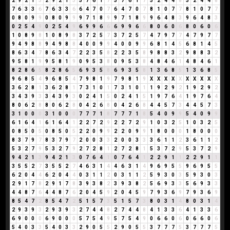
2
9
2
1
3
2
9
2
1
3
3
7
6
1
7
3
7
6
1
7
3
2
4
4
8
3
2
4
4
8
7
6
3
3
6
7
6
3
3
6
6
4
7
0
7
6
4
7
0
7
8
1
0
7
7
8
1
0
7
7
0
8
0
9
9
0
8
0
9
9
9
7
1
8
9
9
7
1
8
9
9
6
4
8
3
9
6
4
8
3
0
2
5
4
9
0
2
5
4
9
6
9
9
6
6
6
9
9
6
6
8
0
6
0
6
8
0
6
0
6
1
0
8
9
8
1
0
8
9
8
3
7
2
5
7
3
7
2
5
7
4
7
9
7
7
4
7
9
7
7
9
4
9
8
8
9
4
9
8
8
4
0
0
9
9
4
0
0
9
9
6
8
1
4
5
6
8
1
4
5
8
6
3
4
7
8
6
3
4
7
2
2
3
5
8
2
2
3
5
8
9
8
8
3
2
9
8
8
3
2
9
5
8
1
9
9
5
8
1
9
0
9
5
3
8
0
9
5
3
8
4
8
4
6
1
4
8
4
6
1
8
2
8
6
5
8
2
8
6
5
6
9
3
5
8
6
9
3
5
8
1
3
6
8
5
1
3
6
8
5
9
6
8
5
4
9
6
8
5
4
7
9
8
1
9
7
9
8
1
9
X
X
X
X
X
X
X
X
X
X
3
6
2
8
1
3
6
2
8
1
7
3
1
0
1
7
3
1
0
1
1
9
2
9
2
1
9
2
9
2
3
4
3
9
3
3
4
3
9
3
0
2
4
1
5
0
2
4
1
5
1
9
7
6
4
1
9
7
6
4
8
0
6
2
8
8
0
6
2
8
0
4
2
6
8
0
4
2
6
8
4
4
5
7
3
4
4
5
7
3
3
1
0
0
0
3
1
0
0
0
7
7
7
1
8
7
7
7
1
8
5
4
0
9
9
5
4
0
9
9
6
1
6
4
1
6
1
6
4
1
2
2
7
2
9
2
2
7
2
9
1
0
3
2
5
1
0
3
2
5
0
8
5
0
5
0
8
5
0
5
2
2
0
9
9
2
2
0
9
9
1
8
0
0
0
1
8
0
0
0
8
3
7
9
7
8
3
7
9
7
2
0
0
3
3
2
0
0
3
3
3
6
1
1
2
3
6
1
1
2
5
3
2
7
9
5
3
2
7
9
2
7
2
8
1
2
7
2
8
1
5
3
7
2
9
5
3
7
2
9
9
4
2
1
3
9
4
2
1
3
0
7
6
4
1
0
7
6
4
1
2
2
9
1
1
2
2
9
1
1
3
5
5
2
7
3
5
5
2
7
4
6
3
1
4
4
6
3
1
4
9
6
9
5
5
9
6
9
5
5
6
2
0
4
4
6
2
0
4
4
0
3
1
1
2
0
3
1
1
2
5
9
3
0
3
5
9
3
0
3
2
9
1
7
8
2
9
1
7
8
3
9
3
8
2
3
9
3
8
2
5
6
9
3
3
5
6
9
3
3
4
4
8
7
6
4
4
8
7
6
2
0
4
5
9
2
0
4
5
9
7
9
3
6
9
7
9
3
6
9
8
5
4
7
2
8
5
4
7
2
5
1
5
7
3
5
1
5
7
3
8
0
3
1
4
8
0
3
1
4
2
9
3
9
3
2
9
3
9
3
2
7
4
4
8
2
7
4
4
8
4
1
3
3
6
4
1
3
3
6
6
9
0
0
0
6
9
0
0
0
5
7
5
4
9
5
7
5
4
9
0
6
6
0
6
0
6
6
0
6
5
4
0
3
3
5
4
0
3
3
2
9
0
5
5
2
9
0
5
5
3
7
7
7
5
3
7
7
7
5