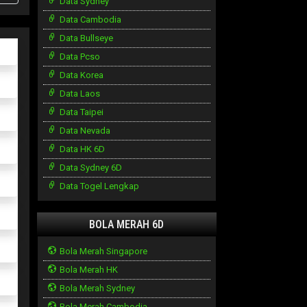
Data Sydney
Data Cambodia
Data Bullseye
Data Pcso
Data Korea
Data Laos
Data Taipei
Data Nevada
Data HK 6D
Data Sydney 6D
Data Togel Lengkap
BOLA MERAH 6D
Bola Merah Singapore
Bola Merah HK
Bola Merah Sydney
Bola Merah Cambodia