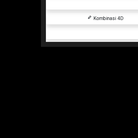
Kombinasi 4D