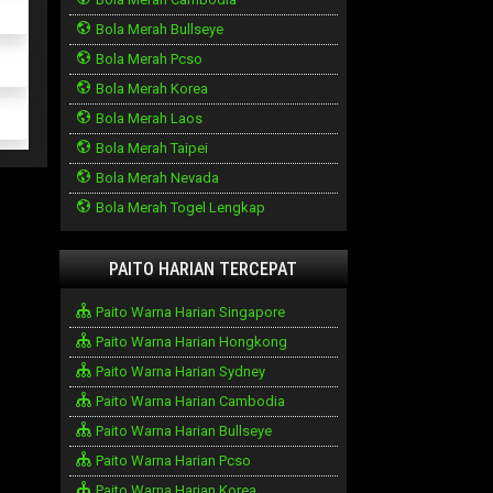
Bola Merah Bullseye
Bola Merah Pcso
Bola Merah Korea
Bola Merah Laos
Bola Merah Taipei
Bola Merah Nevada
Bola Merah Togel Lengkap
PAITO HARIAN TERCEPAT
Paito Warna Harian Singapore
Paito Warna Harian Hongkong
Paito Warna Harian Sydney
Paito Warna Harian Cambodia
Paito Warna Harian Bullseye
Paito Warna Harian Pcso
Paito Warna Harian Korea