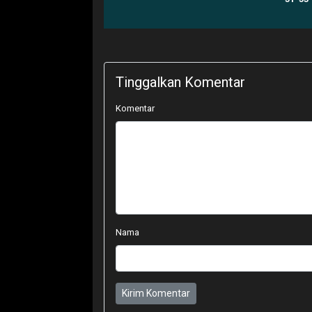
Tinggalkan Komentar
Komentar
Nama
Kirim Komentar