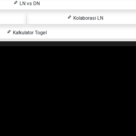
LN vs DN
Kolaborasi LN
Kalkulator Togel