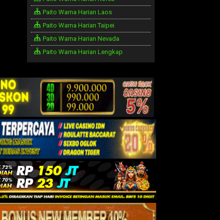
Paito Warna Harian Laos
Paito Warna Harian Taipei
Paito Warna Harian Nevada
Paito Warna Harian Lengkap