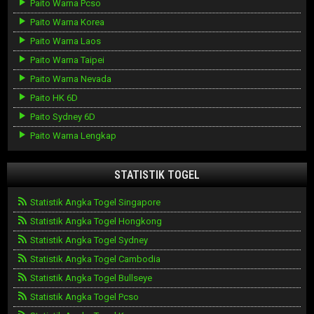
Paito Warna Pcso
Paito Warna Korea
Paito Warna Laos
Paito Warna Taipei
Paito Warna Nevada
Paito HK 6D
Paito Sydney 6D
Paito Warna Lengkap
STATISTIK TOGEL
Statistik Angka Togel Singapore
Statistik Angka Togel Hongkong
Statistik Angka Togel Sydney
Statistik Angka Togel Cambodia
Statistik Angka Togel Bullseye
Statistik Angka Togel Pcso