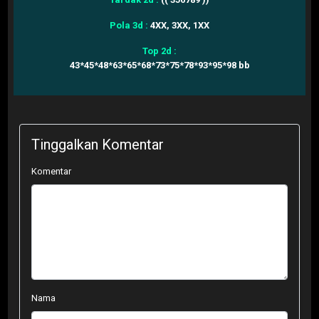
Pola 3d :
4XX, 3XX, 1XX
Top 2d :
43*45*48*63*65*68*73*75*78*93*95*98 bb
Tinggalkan Komentar
Komentar
Nama