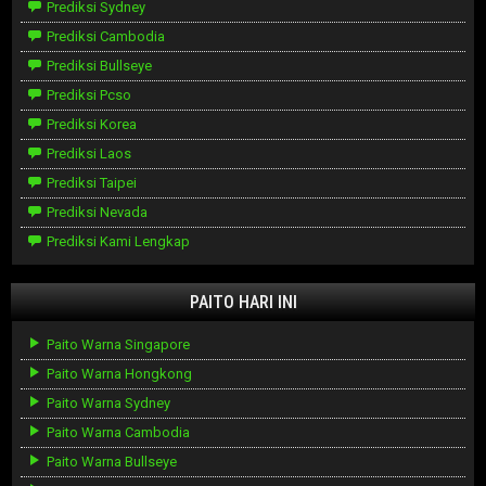
Prediksi Sydney
Prediksi Cambodia
Prediksi Bullseye
Prediksi Pcso
Prediksi Korea
Prediksi Laos
Prediksi Taipei
Prediksi Nevada
Prediksi Kami Lengkap
PAITO HARI INI
Paito Warna Singapore
Paito Warna Hongkong
Paito Warna Sydney
Paito Warna Cambodia
Paito Warna Bullseye