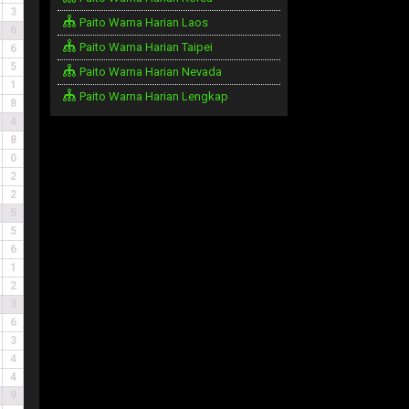
3
Paito Warna Harian Laos
6
Paito Warna Harian Taipei
6
5
Paito Warna Harian Nevada
1
Paito Warna Harian Lengkap
8
4
8
0
2
2
5
5
6
1
2
3
6
3
4
4
9