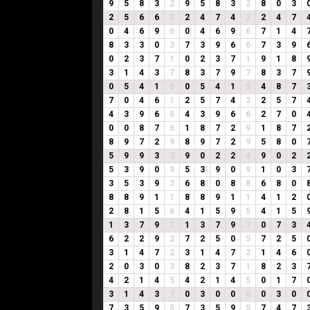
9
5
8
3
2
9
5
8
3
2
8
0
3
2
5
6
6
3
2
4
7
4
2
2
4
7
0
4
6
9
6
0
4
6
9
6
7
1
4
8
3
3
0
3
7
3
9
6
6
7
3
9
0
2
3
7
1
0
2
3
7
1
9
1
8
3
1
4
3
7
8
3
7
9
7
8
3
7
0
5
4
1
5
0
5
4
1
5
4
8
7
7
0
4
6
1
2
5
7
4
2
2
5
7
4
3
9
6
6
4
3
9
6
6
2
7
0
0
0
8
7
6
1
8
7
2
9
1
8
7
8
9
7
2
9
8
9
7
2
9
5
8
0
5
9
9
3
3
9
0
2
2
4
9
0
2
5
3
9
0
9
5
3
9
0
9
1
0
3
3
5
3
9
3
6
8
0
8
8
6
8
0
8
8
9
1
1
8
8
9
1
1
4
1
2
2
8
1
5
6
4
1
5
9
5
4
1
5
1
3
7
9
7
1
3
7
9
7
0
7
3
6
2
2
9
2
7
2
5
0
5
7
2
5
3
1
4
7
2
3
1
4
7
2
1
4
6
2
0
3
0
3
8
2
3
7
1
8
2
3
4
2
1
4
5
4
2
1
4
5
0
1
7
3
1
4
3
7
0
3
0
0
0
0
3
0
7
3
5
9
5
7
3
5
9
5
7
4
7