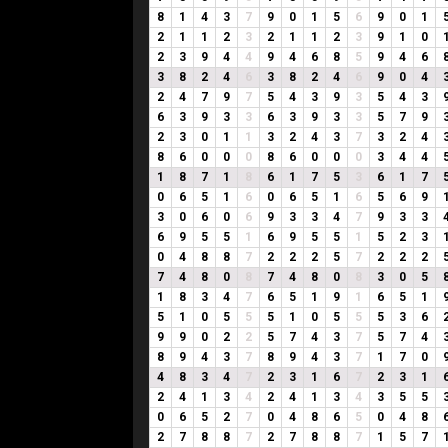
8
1
4
3
7
9
0
1
5
6
9
0
1
2
1
1
2
3
2
1
1
2
3
9
1
0
2
3
9
4
4
9
4
6
8
5
9
4
6
3
8
2
4
6
3
8
2
4
6
9
0
4
2
4
7
9
7
5
4
3
9
3
5
4
3
6
3
9
3
3
6
3
9
3
3
5
7
9
2
3
0
1
1
3
2
4
3
7
3
2
4
8
6
0
0
0
8
6
0
0
0
3
4
4
1
8
7
1
8
6
1
7
5
3
6
1
7
0
6
5
1
6
0
6
5
1
6
5
6
9
3
0
6
0
6
9
3
3
4
7
9
3
3
6
9
5
5
1
6
9
5
5
1
5
2
3
0
4
8
8
7
2
2
2
5
7
2
2
2
7
4
8
0
8
7
4
8
0
8
3
0
5
1
8
3
4
7
6
5
1
9
1
6
5
1
5
1
0
5
5
5
1
0
5
5
5
3
6
9
9
0
2
2
5
7
4
3
7
5
7
4
8
9
4
3
7
8
9
4
3
7
1
7
0
4
8
3
4
7
2
3
1
6
7
2
3
1
2
4
1
3
4
2
4
1
3
4
3
5
5
0
6
5
2
7
0
4
8
6
5
0
4
8
2
7
8
8
7
2
7
8
8
7
1
5
7