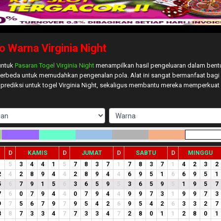
o Warna Virginia Night
 untuk
Pasaran Togel Virginia Night
menampilkan hasil pengeluaran dalam bent
berbeda untuk memudahkan pengenalan pola. Alat ini sangat bermanfaat bagi
prediksi untuk togel Virginia Night, sekaligus membantu mereka memperkuat
D
KAMIS
D
JUMAT
D
SABTU
D
MINGGU
1
5
3
4
4
1
5
7
8
3
7
1
7
8
3
7
1
4
2
3
2
2
4
2
8
9
4
4
2
8
9
4
4
6
9
5
1
6
6
9
5
1
5
6
7
9
1
5
6
3
6
5
9
5
3
6
5
9
5
1
9
5
7
7
6
0
7
9
4
4
0
7
9
4
4
9
9
7
3
1
9
9
7
3
9
7
5
6
7
9
7
9
5
4
2
6
9
5
4
2
6
3
3
2
7
3
8
7
3
3
4
7
7
3
3
4
7
2
8
0
1
1
2
8
0
1