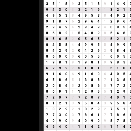
3
5
1
8
9
3
5
1
8
9
1
4
9
9
4
3
0
3
3
2
1
9
1
3
2
1
4
9
5
3
8
4
9
5
3
8
4
9
2
9
1
8
7
6
2
9
6
4
1
2
9
6
2
9
4
9
4
2
9
4
9
4
0
8
5
8
6
8
2
1
5
4
8
9
8
5
4
8
0
5
6
5
2
0
5
6
5
2
5
2
1
0
4
5
8
4
4
9
9
5
5
4
9
9
0
4
2
9
2
0
4
2
9
2
9
8
4
8
6
0
0
0
6
0
5
5
1
6
0
5
1
9
8
1
9
1
9
8
1
9
9
8
3
6
2
9
2
2
5
1
0
1
1
5
1
0
9
1
6
0
6
9
1
6
0
6
4
0
5
6
5
8
6
5
1
3
8
8
7
1
3
8
2
0
8
6
5
2
0
8
6
5
7
7
2
0
0
9
1
1
1
2
9
5
5
1
2
9
7
2
0
7
7
7
2
0
7
7
4
0
1
8
1
2
1
3
9
5
8
4
3
9
5
8
1
0
2
9
2
1
0
2
9
2
7
5
1
7
7
3
0
3
7
8
6
1
7
7
8
6
4
0
9
0
9
4
0
9
0
9
8
7
8
4
6
4
0
4
1
1
4
2
6
1
1
4