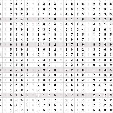
5
6
7
4
1
6
7
7
4
1
6
7
7
8
9
9
9
7
8
9
9
1
1
9
1
0
1
1
8
0
5
3
8
8
0
5
3
8
2
3
9
4
8
5
7
1
2
4
6
7
1
2
4
6
4
6
3
5
8
4
6
3
5
3
7
9
0
4
3
7
8
1
0
8
8
8
1
0
8
8
2
4
7
9
9
3
0
0
5
6
2
0
0
5
6
2
4
3
1
4
5
4
3
1
4
3
3
5
7
9
3
3
0
3
0
4
4
0
3
0
4
4
2
3
0
1
3
7
8
9
4
8
3
8
9
4
8
3
1
7
5
5
1
1
7
5
5
5
9
3
4
4
5
9
5
9
7
7
5
5
9
7
7
5
1
8
7
1
5
3
6
1
8
2
1
6
1
8
2
1
8
7
4
9
4
8
7
4
9
1
1
5
6
9
1
1
8
0
3
2
5
8
0
3
2
5
3
0
6
0
4
7
7
1
5
8
4
7
1
5
8
4
0
7
2
3
5
0
7
2
3
1
4
5
2
3
1
4
2
3
4
5
9
2
3
4
5
9
0
4
8
8
5
7
7
8
0
1
1
7
8
0
1
1
0
2
5
9
5
0
2
5
9
8
4
3
0
5
8
4
0
9
2
8
1
0
9
2
8
1
1
8
3
4
9
1
8
5
3
0
3
8
5
3
0
3
7
5
6
0
6
7
5
6
0
2
8
5
3
6
2
8
4
8
6
3
9
4
8
6
3
9
9
9
0
2
3
7
2
6
8
8
7
2
6
8
8
7
9
4
7
3
1
9
4
7
3
9
9
1
7
0
9
9
9
8
7
7
5
9
8
7
7
5
4
8
3
4
6
7
5
1
6
5
2
5
1
6
5
2
2
7
7
9
7
2
7
7
9
3
8
3
5
5
3
8
2
7
0
7
7
2
7
0
7
7
0
6
5
2
6
5
6
7
1
5
6
6
7
1
5
6
7
5
2
5
7
7
5
2
5
1
8
1
5
7
1
8
8
5
0
9
9
8
5
0
9
9
5
4
0
8