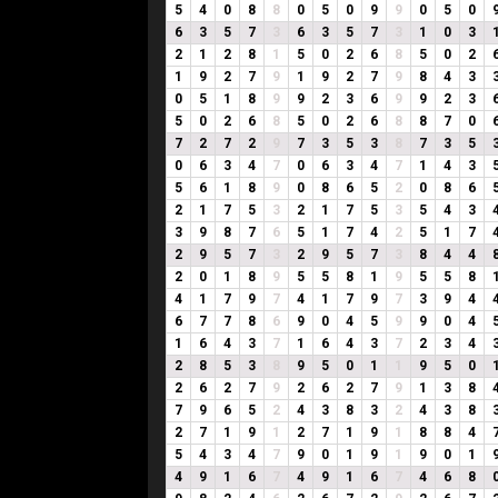
5
4
0
8
8
0
5
0
9
9
0
5
0
6
3
5
7
3
6
3
5
7
3
1
0
3
2
1
2
8
1
5
0
2
6
8
5
0
2
1
9
2
7
9
1
9
2
7
9
8
4
3
0
5
1
8
9
9
2
3
6
9
9
2
3
5
0
2
6
8
5
0
2
6
8
8
7
0
7
2
7
2
9
7
3
5
3
8
7
3
5
0
6
3
4
7
0
6
3
4
7
1
4
3
5
6
1
8
9
0
8
6
5
2
0
8
6
2
1
7
5
3
2
1
7
5
3
5
4
3
3
9
8
7
6
5
1
7
4
2
5
1
7
2
9
5
7
3
2
9
5
7
3
8
4
4
2
0
1
8
9
5
5
8
1
9
5
5
8
4
1
7
9
7
4
1
7
9
7
3
9
4
6
7
7
8
6
9
0
4
5
9
9
0
4
1
6
4
3
7
1
6
4
3
7
2
3
4
2
8
5
3
8
9
5
0
1
1
9
5
0
2
6
2
7
9
2
6
2
7
9
1
3
8
7
9
6
5
2
4
3
8
3
2
4
3
8
2
7
1
9
1
2
7
1
9
1
8
8
4
5
4
3
4
7
9
0
1
9
1
9
0
1
4
9
1
6
7
4
9
1
6
7
4
6
8