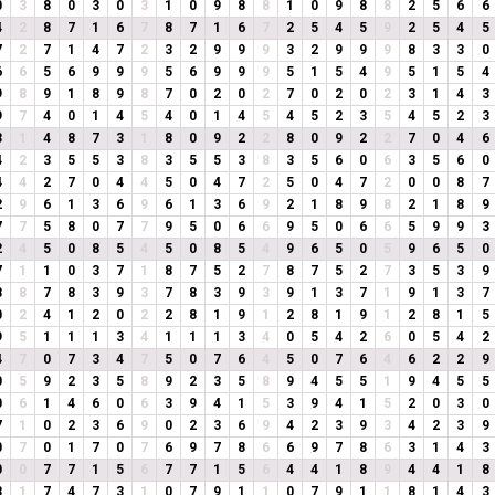
0
3
8
0
3
0
3
1
0
9
8
8
1
0
9
8
8
2
5
6
6
4
2
8
7
1
6
7
8
7
1
6
7
2
5
4
5
9
2
5
4
5
7
2
7
1
4
7
2
3
2
9
9
9
3
2
9
9
9
8
3
3
0
6
6
5
6
9
9
9
5
6
9
9
9
5
1
5
4
9
5
1
5
4
9
8
9
1
8
9
8
7
0
2
0
2
7
0
2
0
2
3
1
4
3
9
7
4
0
1
4
5
4
0
1
4
5
4
5
2
3
5
4
5
2
3
3
1
4
8
7
3
1
8
0
9
2
2
8
0
9
2
2
7
0
4
6
4
2
3
5
5
3
8
3
5
5
3
8
3
5
6
0
6
3
5
6
0
4
4
2
7
0
4
4
5
0
4
7
2
5
0
4
7
2
0
0
8
7
2
9
6
1
3
6
9
6
1
3
6
9
2
1
8
9
8
2
1
8
9
7
7
5
8
0
7
7
9
5
0
6
6
9
5
0
6
6
5
9
9
3
2
4
5
0
8
5
4
5
0
8
5
4
9
6
5
0
5
9
6
5
0
7
1
1
0
3
7
1
8
7
5
2
7
8
7
5
2
7
3
5
3
9
8
8
7
8
3
9
3
7
8
3
9
3
9
1
3
7
1
9
1
3
7
0
2
4
1
2
0
2
2
8
1
9
1
2
8
1
9
1
2
8
1
5
9
5
1
1
1
3
4
1
1
1
3
4
0
5
4
2
6
0
5
4
2
4
7
0
7
3
4
7
5
0
7
6
4
5
0
7
6
4
6
2
2
9
0
5
9
2
3
5
8
9
2
3
5
8
9
4
5
5
1
9
4
5
5
0
6
1
4
6
0
6
3
9
4
1
5
3
9
4
1
5
2
0
3
0
7
1
0
2
3
6
9
0
2
3
6
9
4
2
3
9
3
4
2
3
9
0
7
0
1
7
0
7
6
9
7
8
6
6
9
7
8
6
3
1
4
3
0
0
7
7
1
5
6
7
7
1
5
6
4
4
1
8
9
4
4
1
8
3
1
7
4
7
3
1
0
7
9
1
1
0
7
9
1
1
8
1
4
3