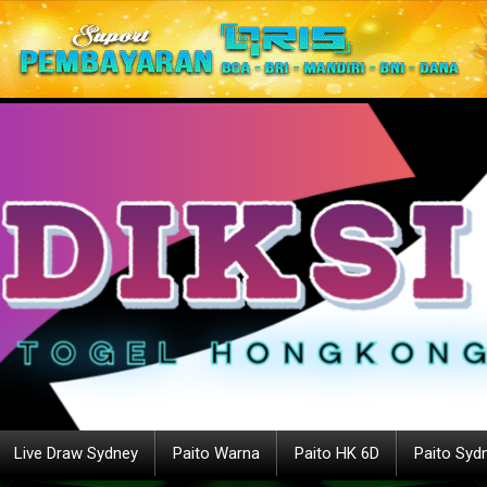
Live Draw Sydney
Paito Warna
Paito HK 6D
Paito Syd