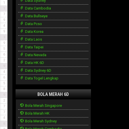
Data Sydney
1
Data Cambodia
1
7
Data Bullseye
9
Data Pcso
4
9
Data Korea
3
Data Laos
9
Data Taipei
5
6
Data Nevada
2
Data HK 6D
9
Data Sydney 6D
4
6
Data Togel Lengkap
5
8
BOLA MERAH 6D
9
2
Bola Merah Singapore
7
7
Bola Merah HK
4
Bola Merah Sydney
6
Bola Merah Cambodia