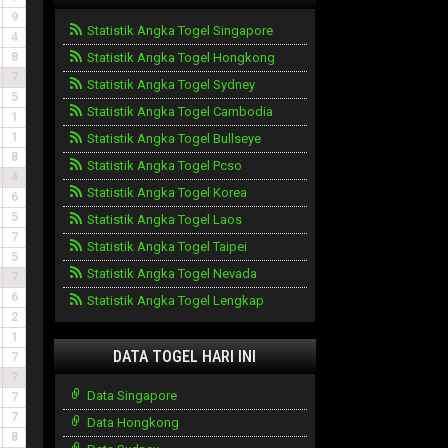
9
Statistik Angka Togel Singapore
4
8
Statistik Angka Togel Hongkong
7
Statistik Angka Togel Sydney
5
Statistik Angka Togel Cambodia
1
1
Statistik Angka Togel Bullseye
8
Statistik Angka Togel Pcso
4
Statistik Angka Togel Korea
6
5
Statistik Angka Togel Laos
7
Statistik Angka Togel Taipei
5
Statistik Angka Togel Nevada
7
6
Statistik Angka Togel Lengkap
2
1
DATA TOGEL HARI INI
7
7
Data Singapore
7
7
Data Hongkong
8